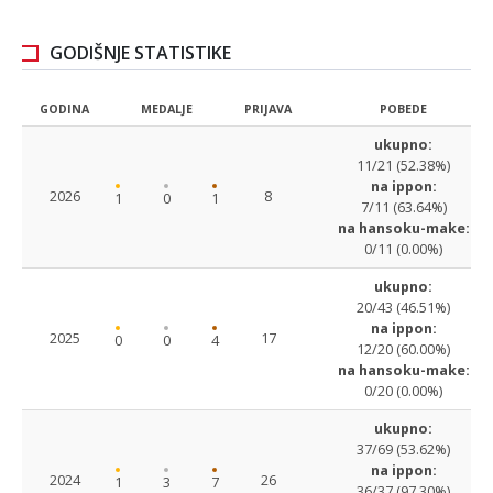
GODIŠNJE STATISTIKE
GODINA
MEDALJE
PRIJAVA
POBEDE
ukupno:
11/21 (52.38%)
na ippon:
2026
8
1
0
1
7/11 (63.64%)
na hansoku-make:
0/11 (0.00%)
ukupno:
20/43 (46.51%)
na ippon:
2025
17
0
0
4
12/20 (60.00%)
na hansoku-make:
0/20 (0.00%)
ukupno:
37/69 (53.62%)
na ippon:
2024
26
1
3
7
36/37 (97.30%)