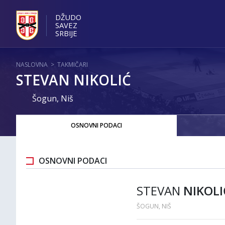
DŽUDO
SAVEZ
SRBIJE
NASLOVNA
>
TAKMIČARI
STEVAN NIKOLIĆ
Šogun, Niš
OSNOVNI PODACI
OSNOVNI PODACI
STEVAN
NIKOLI
ŠOGUN, NIŠ