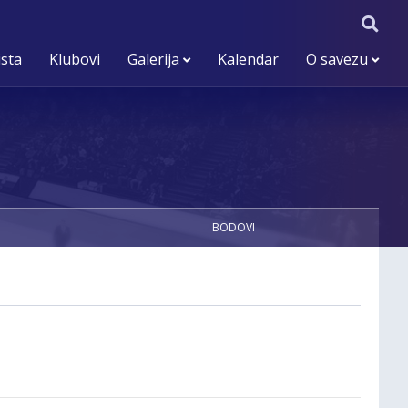
ista
Klubovi
Galerija
Kalendar
O savezu
BODOVI