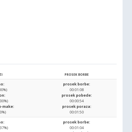
ZI
PROSEK BORBE
o:
prosek borbe:
00%)
00:01:08
on:
prosek pobede:
.00%)
00:00:54
u-make:
prosek poraza:
00%)
00:01:50
o:
prosek borbe:
.37%)
00:01:04