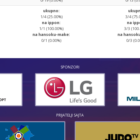
0/19 (0.00%)
0/13 (0.
ukupno:
ukupn
1/4 (25.00%)
3/4 (75.
na ippon:
na ipp
1/1 (100.00%)
3/3 (100
na hansoku-make:
na hansok
0/1 (0.00%)
0/3 (0.
SPONZORI
PRIJATELJI SAJTA