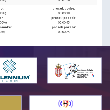
00%)
00:01:24
o:
prosek borbe:
00%)
00:00:30
on:
prosek pobede:
.00%)
00:00:45
u-make:
prosek poraza:
00%)
00:00:25