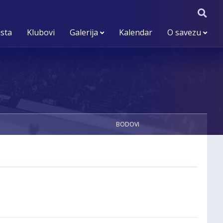
ista
Klubovi
Galerija
Kalendar
O savezu
BODOVI