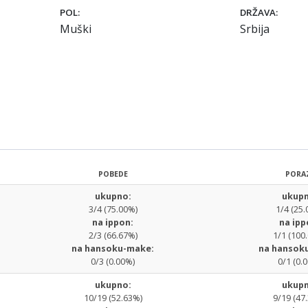
POL:
DRŽAVA:
Muški
Srbija
POBEDE
PORA
ukupno:
ukupn
3/4 (75.00%)
1/4 (25.
na ippon:
na ipp
2/3 (66.67%)
1/1 (100
na hansoku-make:
na hansok
0/3 (0.00%)
0/1 (0.
ukupno:
ukupn
10/19 (52.63%)
9/19 (47