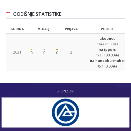
GODIŠNJE STATISTIKE
GODINA
MEDALJE
PRIJAVA
POBEDE
ukupno:
1/4 (25.00%)
na ippon:
2021
2
0
0
0
1/1 (100.00%)
na hansoku-make:
0/1 (0.00%)
SPONZORI