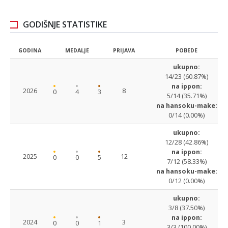
GODIŠNJE STATISTIKE
GODINA
MEDALJE
PRIJAVA
POBEDE
ukupno:
14/23 (60.87%)
na ippon:
2026
8
0
4
3
5/14 (35.71%)
na hansoku-make:
0/14 (0.00%)
ukupno:
12/28 (42.86%)
na ippon:
2025
12
0
0
5
7/12 (58.33%)
na hansoku-make:
0/12 (0.00%)
ukupno:
3/8 (37.50%)
na ippon:
2024
3
0
0
1
3/3 (100.00%)