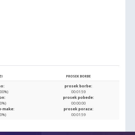
ZI
PROSEK BORBE
o:
prosek borbe:
.00%)
00:01:59
on:
prosek pobede:
00%)
00:00:00
u-make:
prosek poraza:
00%)
00:01:59