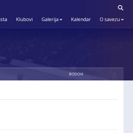
ista
Klubovi
Galerija
Kalendar
O savezu
BODOVI