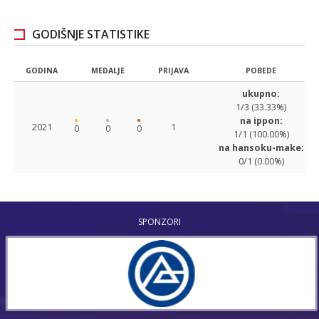
GODIŠNJE STATISTIKE
GODINA
MEDALJE
PRIJAVA
POBEDE
ukupno:
1/3 (33.33%)
na ippon:
2021
1
0
0
0
1/1 (100.00%)
na hansoku-make:
0/1 (0.00%)
SPONZORI