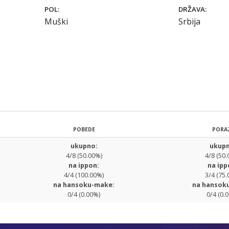
POL:
DRŽAVA:
Muški
Srbija
POBEDE
PORA
ukupno:
ukupn
4/8 (50.00%)
4/8 (50.
na ippon:
na ipp
4/4 (100.00%)
3/4 (75.
na hansoku-make:
na hansok
0/4 (0.00%)
0/4 (0.