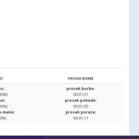
ZI
PROSEK BORBE
o:
prosek borbe:
00%)
00:01:21
on:
prosek pobede:
00%)
00:01:30
u-make:
prosek poraza:
00%)
00:01:11