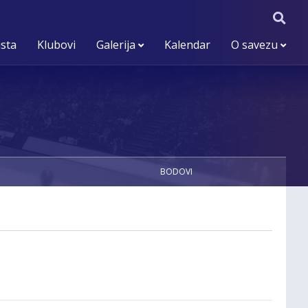
ista
Klubovi
Galerija
Kalendar
O savezu
BODOVI