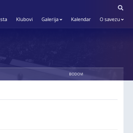
ista
Klubovi
Galerija
Kalendar
O savezu
BODOVI