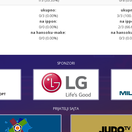
1/3 (33.33%)
0/8 (0.
ukupno:
ukupn
0/3 (0.00%)
3/3 (100
na ippon:
na ipp
0/0 (0.00%)
2/3 (66.
na hansoku-make:
na hansok
0/0 (0.00%)
0/3 (0.
SPONZORI
PRIJATELJI SAJTA