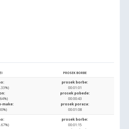
ZI
PROSEK BORBE
o:
prosek borbe:
3.33%)
00:01:01
on:
prosek pobede:
.64%)
00:00:43
u-make:
prosek poraza:
00%)
00:01:08
o:
prosek borbe:
6.67%)
00:01:15