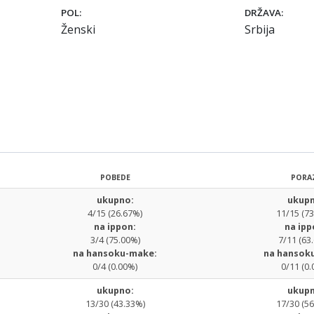
POL:
DRŽAVA:
Ženski
Srbija
POBEDE
PORA
ukupno:
ukupn
4/15 (26.67%)
11/15 (7
na ippon:
na ipp
3/4 (75.00%)
7/11 (63
na hansoku-make:
na hansok
0/4 (0.00%)
0/11 (0.
ukupno:
ukupn
13/30 (43.33%)
17/30 (5