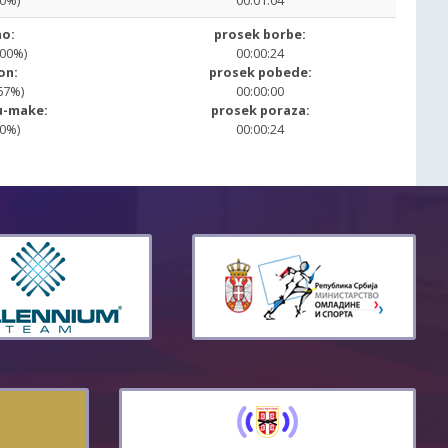
00%)
00:01:04
o:
prosek borbe:
.00%)
00:00:24
on:
prosek pobede:
67%)
00:00:00
u-make:
prosek poraza:
00%)
00:00:24