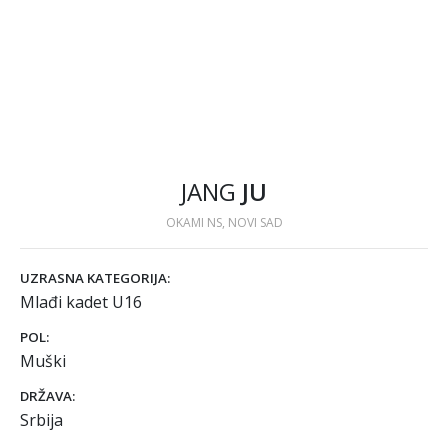
JANG
JU
OKAMI NS, NOVI SAD
UZRASNA KATEGORIJA:
Mlađi kadet U16
POL:
Muški
DRŽAVA:
Srbija