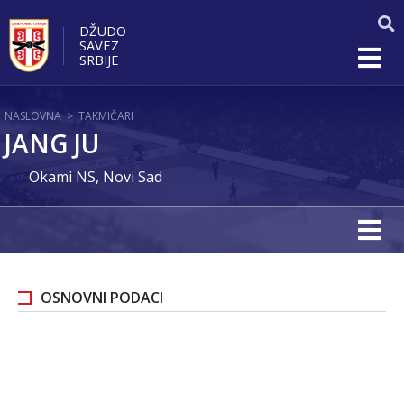
DŽUDO
SAVEZ
SRBIJE
NASLOVNA
>
TAKMIČARI
JANG JU
Okami NS, Novi Sad
OSNOVNI PODACI