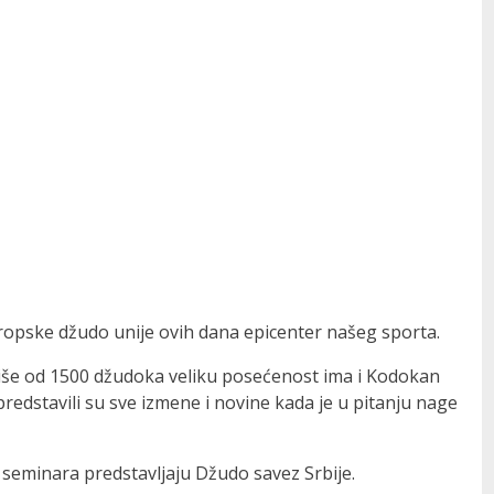
vropske džudo unije ovih dana epicenter našeg sporta.
e više od 1500 džudoka veliku posećenost ima i Kodokan
predstavili su sve izmene i novine kada je u pitanju nage
 seminara predstavljaju Džudo savez Srbije.