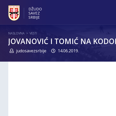
DŽUDO
SAVEZ
SRBIJE
NASLOVNA
>
VESTI
JOVANOVIĆ I TOMIĆ NA KOD
judosavezsrbije
14.06.2019.