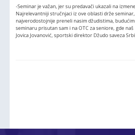
-Seminar je važan, jer su predavači ukazali na izmen
Najrelevantniji stručnjaci iz ove oblasti drže seminar
najverodostojnije preneli nasim džudistima, budućim
seminaru prisutan sam i na OTC za seniore, gde naš K
Jovica Jovanović, sportski direktor Džudo saveza Srbi