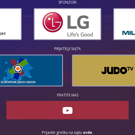
SPONZORI
PRIJATELJI SAJTA
PRATITE NAS
Prijavite grešku na sajtu
ovde
.