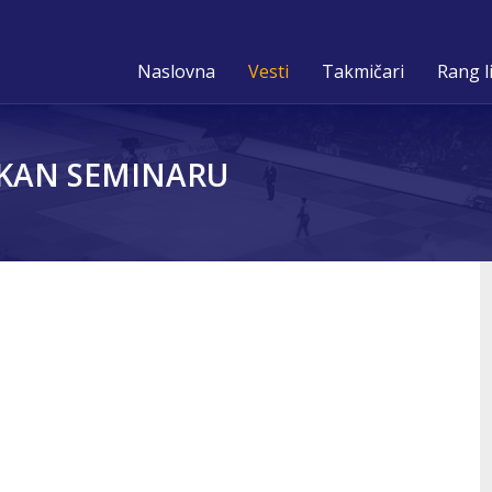
Naslovna
Vesti
Takmičari
Rang l
OKAN SEMINARU