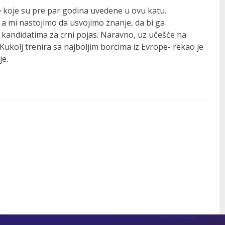
e koje su pre par godina uvedene u ovu katu.
, a mi nastojimo da usvojimo znanje, da bi ga
 kandidatima za crni pojas. Naravno, uz učešće na
ukolj trenira sa najboljim borcima iz Evrope- rekao je
je.