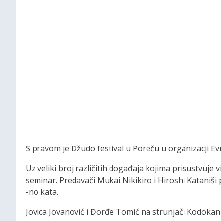
S pravom je Džudo festival u Poreču u organizacji E
Uz veliki broj različitih događaja kojima prisustvuj
seminar. Predavači Mukai Nikikiro i Hiroshi Kataniši 
-no kata.
Jovica Jovanović i Đorđe Tomić na strunjači Kodokan