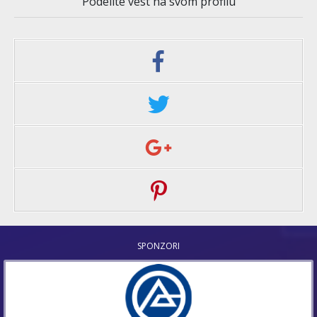
Podelite vest na svom profilu
SPONZORI