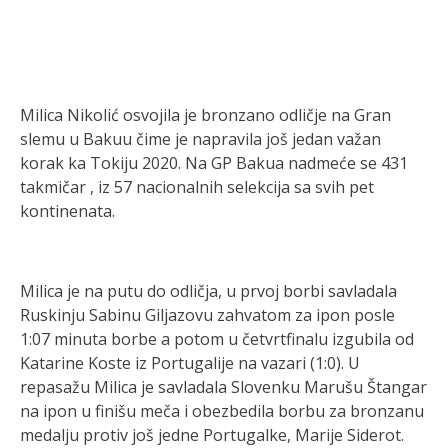
Milica Nikolić osvojila je bronzano odličje na Gran
slemu u Bakuu čime je napravila još jedan važan
korak ka Tokiju 2020. Na GP Bakua nadmeće se 431
takmičar , iz 57 nacionalnih selekcija sa svih pet
kontinenata.
Milica je na putu do odličja, u prvoj borbi savladala
Ruskinju Sabinu Giljazovu zahvatom za ipon posle
1:07 minuta borbe a potom u četvrtfinalu izgubila od
Katarine Koste iz Portugalije na vazari (1:0). U
repasažu Milica je savladala Slovenku Marušu Štangar
na ipon u finišu meča i obezbedila borbu za bronzanu
medalju protiv još jedne Portugalke, Marije Siderot.