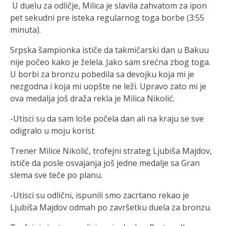
U duelu za odličje, Milica je slavila zahvatom za ipon
pet sekudni pre isteka regularnog toga borbe (3:55
minuta).
Srpska šampionka ističe da takmičarski dan u Bakuu
nije počeo kako je želela. Jako sam srećna zbog toga.
U borbi za bronzu pobedila sa devojku koja mi je
nezgodna i koja mi uopšte ne leži. Upravo zato mi je
ova medalja još draža rekla je Milica Nikolić.
-Utisci su da sam loše počela dan ali na kraju se sve
odigralo u moju korist
Trener Milice Nikolić, trofejni strateg Ljubiša Majdov,
ističe da posle osvajanja još jedne medalje sa Gran
slema sve teče po planu.
-Utisci su odlični, ispunili smo zacrtano rekao je
Ljubiša Majdov odmah po završetku duela za bronzu.