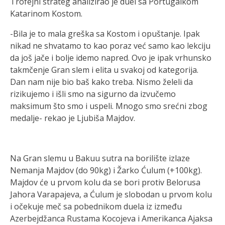
Trofejni strateg analizirao je duel sa Portugalkom
Katarinom Kostom.
-Bila je to mala greška sa Kostom i opuštanje. Ipak
nikad ne shvatamo to kao poraz već samo kao lekciju
da još jače i bolje idemo napred. Ovo je ipak vrhunsko
takmčenje Gran slem i elita u svakoj od kategorija.
Dan nam nije bio baš kako treba. Nismo želeli da
rizikujemo i išli smo na sigurno da izvučemo
maksimum što smo i uspeli. Mnogo smo srećni zbog
medalje- rekao je Ljubiša Majdov.
Na Gran slemu u Bakuu sutra na borilište izlaze
Nemanja Majdov (do 90kg) i Žarko Ćulum (+100kg).
Majdov će u prvom kolu da se bori protiv Belorusa
Jahora Varapajeva, a Ćulum je slobodan u prvom kolu
i očekuje meč sa pobednikom duela iz između
Azerbejdžanca Rustama Kocojeva i Amerikanca Ajaksa