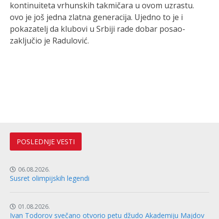
kontinuiteta vrhunskih takmičara u ovom uzrastu.
ovo je još jedna zlatna generacija. Ujedno to je i
pokazatelj da klubovi u Srbiji rade dobar posao-
zaključio je Radulović.
POSLEDNJE VESTI
06.08.2026.
Susret olimpijskih legendi
01.08.2026.
Ivan Todorov svečano otvorio petu džudo Akademiju Majdov