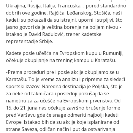
Ukrajina, Rusija, Italija, Francuska…. pored standardno
dobrih ove godine, Rajčića, Leđanskog, Stošića, naši
kadeti su pokazali da su istrajni, uporni i strpljivi, što
jasno govori da je veština borenja na boljem nivou -
istakao je David Radulović, trener kadetske
reprezentacije Srbije.
Kadete posle učešća na Evropskom kupu u Rumuniji,
očekuje okupljanje na trening kampu u Karatašu.
-Prema proceduri pre i posle akcije okupljamo se u
Karatašu. To je vreme za analizu i pripreme za sledeći
sportski izazov. Naredna destinacija je Poljska, što je
za neke od takmičara i poslednji pokušaj da se
nametnu za za učešće na Evropskom prvenstvu. Od
15. do 21. juna nas očekuje završno brušenje forme
pred Varšavu gde će snage odmeriti najbolji kadeti
Evrope. Istakao bih da su akcije koje isplanirane od
strane Saveza, odličan način i put da ostvarivanja