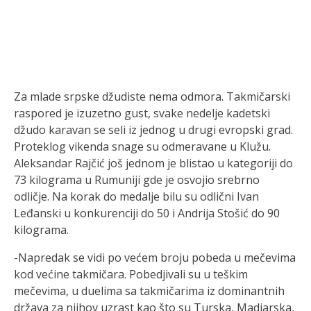
Za mlade srpske džudiste nema odmora. Takmičarski
raspored je izuzetno gust, svake nedelje kadetski
džudo karavan se seli iz jednog u drugi evropski grad.
Proteklog vikenda snage su odmeravane u Klužu.
Aleksandar Rajčić još jednom je blistao u kategoriji do
73 kilograma u Rumuniji gde je osvojio srebrno
odličje. Na korak do medalje bilu su odlični Ivan
Leđanski u konkurenciji do 50 i Andrija Stošić do 90
kilograma.
-Napredak se vidi po većem broju pobeda u mečevima
kod većine takmičara. Pobedjivali su u teškim
mečevima, u duelima sa takmičarima iz dominantnih
država za njihov uzrast kao što su Turska, Madjarska,