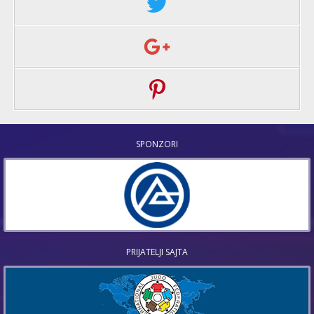
SPONZORI
PRIJATELJI SAJTA