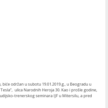
, biće održan u subotu 19.01.2019.g., u Beogradu u
Tesla’’, ulica Narodnih Heroja 30. Kao i prošle godine,
udijsko-trenerskog seminara IJF u Mitersilu, a pred