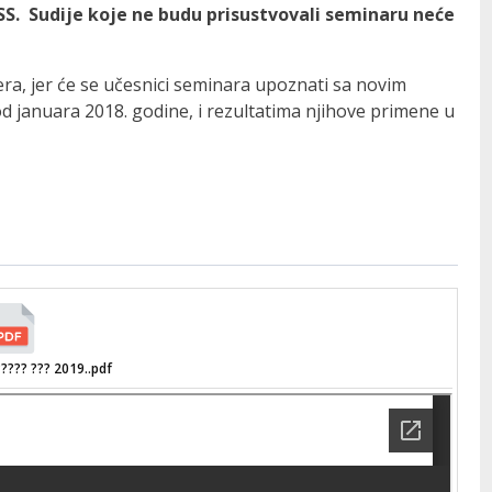
SS. Sudije koje ne budu prisustvovali seminaru neće
nera, jer će se učesnici seminara upoznati sa novim
od januara 2018. godine, i rezultatima njihove primene u
????? ??? 2019..pdf