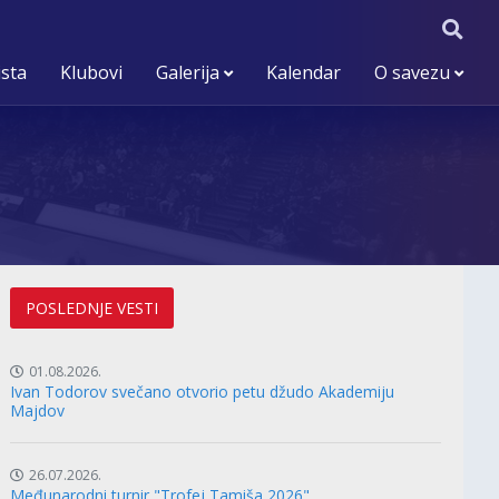
ista
Klubovi
Galerija
Kalendar
O savezu
POSLEDNJE VESTI
01.08.2026.
Ivan Todorov svečano otvorio petu džudo Akademiju
Majdov
26.07.2026.
Međunarodni turnir "Trofej Tamiša 2026"