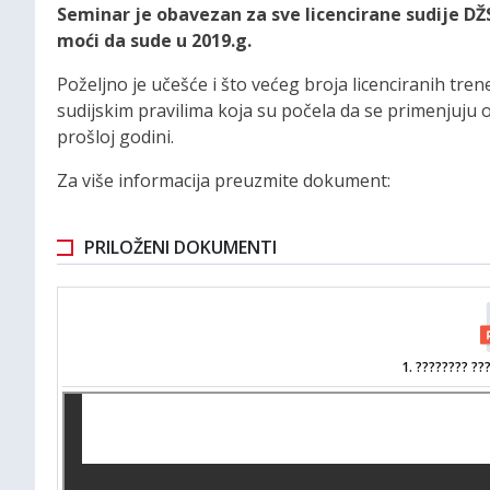
Seminar je obavezan za sve licencirane sudije DŽ
moći da sude u 2019.g.
Poželjno je učešće i što većeg broja licenciranih tre
sudijskim pravilima koja su počela da se primenjuju 
prošloj godini.
Za više informacija preuzmite dokument:
PRILOŽENI DOKUMENTI
1. ???????? ??