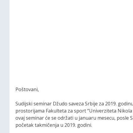
Poštovani,
Sudijski seminar Džudo saveza Srbije za 2019. godinu
prostorijama Fakulteta za sport ‘’Univerziteta Nikola 
ovaj seminar će se održati u januaru mesecu, posle S
početak takmičenja u 2019. godini.