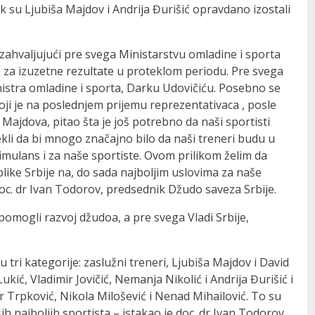
ok su Ljubiša Majdov i Andrija Đurišić opravdano izostali
zahvaljujući pre svega Ministarstvu omladine i sporta
 za izuzetne rezultate u proteklom periodu. Pre svega
istra omladine i sporta, Darku Udovičiću. Posebno se
ji je na poslednjem prijemu reprezentativaca , posle
Majdova, pitao šta je još potrebno da naši sportisti
kli da bi mnogo značajno bilo da naši treneri budu u
imulans i za naše sportiste. Ovom prilikom želim da
like Srbije na, do sada najboljim uslovima za naše
doc. dr Ivan Todorov, predsednik Džudo saveza Srbije.
pomogli razvoj džudoa, a pre svega Vladi Srbije,
tri kategorije: zaslužni treneri, Ljubiša Majdov i David
ić, Vladimir Jovičić, Nemanja Nikolić i Andrija Đurišić i
r Trpković, Nikola Milošević i Nenad Mihailović. To su
ih najboljih sportista – istakao je doc. dr Ivan Todorov.