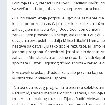
Borivoje Lukić, Nenad Mihailović i Vladimir Jovičić, d
sa svečanosti zbog obaveza sa reprezentativcima.
-Džudo savez Srbije potpisuje ugovore sa trenerima 
koje je prepoznalo značaj trenerske struke, zaslužne
zahvaljujem ministru Vanji Udovičiću, pomoćniku min
zahvaljujem predsedniku Srbije, Aleksandru Vučiću ko
osvajanja evropskih medalja Milice Nikolić i Nemanje 
nastave da ostvaruju tako dobre rezultate. Mi smo re
jednom programu finansirani, jer bi to bio dodatni st
zahvalim Ministarstvu omladine i sporta i Vladi Repub
sportiste u istoriji srpskog džudo sporta – rekao je 
Prvi čovek srpskog džudoa, zahvalio je svima koji su 
Ministarstvu omladine i sporta.
-Na osnovu novog programa, treneri su selektovani u 
Radulović, treneri međunarodnog razreda, Borivoje Luk
treneri nacionalnog razreda, Tijana Radić, Aleksanda
naši stručnjaci, članovi nacionalnog tima i treneri naš