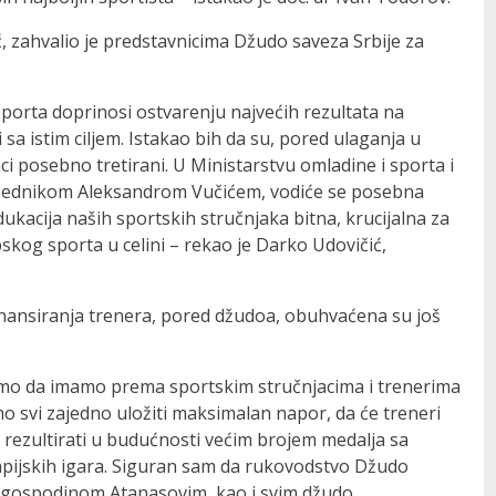
, zahvalio je predstavnicima Džudo saveza Srbije za
sporta doprinosi ostvarenju najvećih rezultata na
a istim ciljem. Istakao bih da su, pored ulaganja u
ci posebno tretirani. U Ministarstvu omladine i sporta i
edsednikom Aleksandrom Vučićem, vodiće se posebna
ukacija naših sportskih stručnjaka bitna, krucijalna za
kog sporta u celini – rekao je Darko Udovičić,
finansiranja trenera, pored džudoa, obuhvaćena su još
mo da imamo prema sportskim stručnjacima i trenerima
mo svi zajedno uložiti maksimalan napor, da će treneri
to rezultirati u budućnosti većim brojem medalja sa
pijskih igara. Siguran sam da rukovodstvo Džudo
 gospodinom Atanasovim, kao i svim džudo