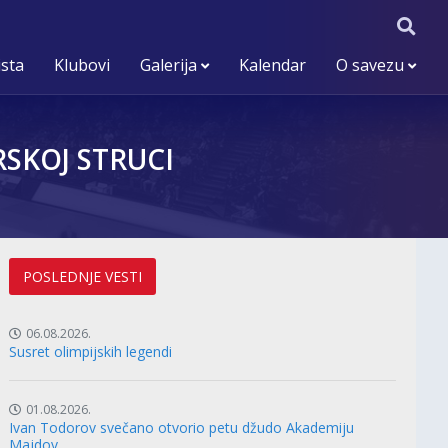
ista
Klubovi
Galerija
Kalendar
O savezu
RSKOJ STRUCI
POSLEDNJE VESTI
06.08.2026.
Susret olimpijskih legendi
01.08.2026.
Ivan Todorov svečano otvorio petu džudo Akademiju
Majdov