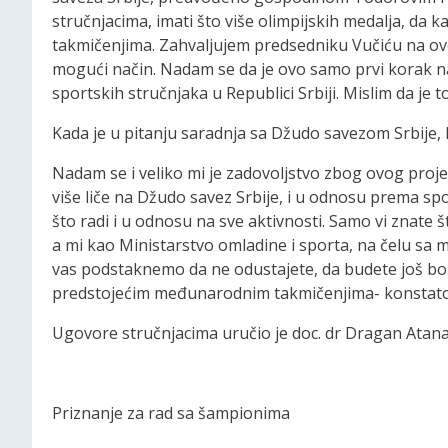
stručnjacima, imati što više olimpijskih medalja, da
takmičenjima. Zahvaljujem predsedniku Vučiću na ovo
mogući način. Nadam se da je ovo samo prvi korak n
sportskih stručnjaka u Republici Srbiji. Mislim da je t
Kada je u pitanju saradnja sa Džudo savezom Srbije,
Nadam se i veliko mi je zadovoljstvo zbog ovog proje
više liče na Džudo savez Srbije, i u odnosu prema sp
što radi i u odnosu na sve aktivnosti. Samo vi znate št
a mi kao Ministarstvo omladine i sporta, na čelu s
vas podstaknemo da ne odustajete, da budete još bol
predstojećim međunarodnim takmičenjima- konstatov
Ugovore stručnjacima uručio je doc. dr Dragan Atana
Priznanje za rad sa šampionima