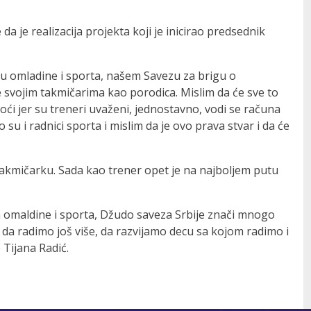
da je realizacija projekta koji je inicirao predsednik
u omladine i sporta, našem Savezu za brigu o
že svojim takmičarima kao porodica. Mislim da će sve to
 doći jer su treneri uvaženi, jednostavno, vodi se računa
 su i radnici sporta i mislim da je ovo prava stvar i da će
takmičarku. Sada kao trener opet je na najboljem putu
a omaldine i sporta, Džudo saveza Srbije znači mnogo
a radimo još više, da razvijamo decu sa kojom radimo i
Tijana Radić.