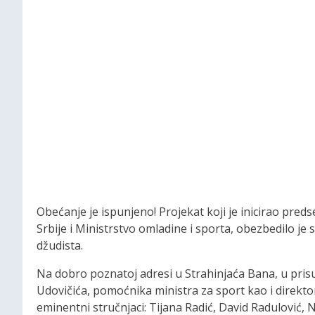
Obećanje je ispunjeno! Projekat koji je inicirao pred
Srbije i Ministrstvo omladine i sporta, obezbedilo j
džudista.
Na dobro poznatoj adresi u Strahinjaća Bana, u pri
Udovičića, pomoćnika ministra za sport kao i direk
eminentni stručnjaci: Tijana Radić, David Radulović,