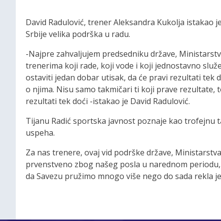
David Radulović, trener Aleksandra Kukolja istakao je 
Srbije velika podrška u radu.
-Najpre zahvaljujem predsedniku države, Ministarstv
trenerima koji rade, koji vode i koji jednostavno slu
ostaviti jedan dobar utisak, da će pravi rezultati tek
o njima. Nisu samo takmičari ti koji prave rezultate, to
rezultati tek doći -istakao je David Radulović.
Tijanu Radić sportska javnost poznaje kao trofejnu 
uspeha.
Za nas trenere, ovaj vid podrške države, Ministarstv
prvenstveno zbog našeg posla u narednom periodu, d
da Savezu pružimo mnogo više nego do sada rekla je 