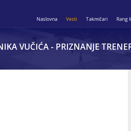
Naslovna
Vesti
Takmičari
Rang l
IKA VUČIĆA - PRIZNANJE TRENE