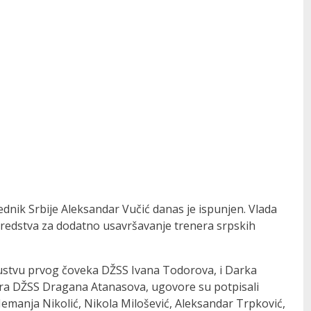
sednik Srbije Aleksandar Vučić danas je ispunjen. Vlada
e sredstva za dodatno usavršavanje trenera srpskih
sustvu prvog čoveka DŽSS Ivana Todorova, i Darka
tora DŽSS Dragana Atanasova, ugovore su potpisali
 Nemanja Nikolić, Nikola Milošević, Aleksandar Trpković,