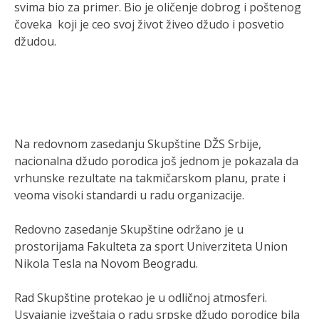
svima bio za primer. Bio je oličenje dobrog i poštenog
čoveka koji je ceo svoj život živeo džudo i posvetio
džudou.
Na redovnom zasedanju Skupštine DŽS Srbije,
nacionalna džudo porodica još jednom je pokazala da
vrhunske rezultate na takmičarskom planu, prate i
veoma visoki standardi u radu organizacije.
Redovno zasedanje Skupštine održano je u
prostorijama Fakulteta za sport Univerziteta Union
Nikola Tesla na Novom Beogradu.
Rad Skupštine protekao je u odličnoj atmosferi.
Usvajanje izveštaja o radu srpske džudo porodice bila