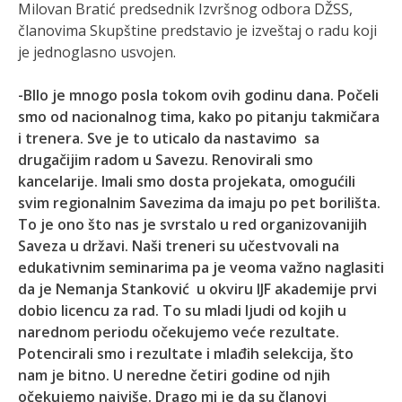
Milovan Bratić predsednik Izvršnog odbora DŽSS,
članovima Skupštine predstavio je izveštaj o radu koji
je jednoglasno usvojen.
-BIlo je mnogo posla tokom ovih godinu dana. Počeli
smo od nacionalnog tima, kako po pitanju takmičara
i trenera. Sve je to uticalo da nastavimo sa
drugačijim radom u Savezu. Renovirali smo
kancelarije. Imali smo dosta projekata, omogućili
svim regionalnim Savezima da imaju po pet borilišta.
To je ono što nas je svrstalo u red organizovanijih
Saveza u državi. Naši treneri su učestvovali na
edukativnim seminarima pa je veoma važno naglasiti
da je Nemanja Stanković u okviru IJF akademije prvi
dobio licencu za rad. To su mladi ljudi od kojih u
narednom periodu očekujemo veće rezultate.
Potencirali smo i rezultate i mlađih selekcija, što
nam je bitno. U neredne četiri godine od njih
očekujemo najviše. Drago mi je da su članovi