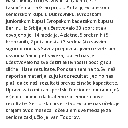
Naši takmičari učestvovali su čak na
četiri
takmičenja: na Gran priju u Antaliji, Evropskom
seniorskom kupu u Dubrovniku, Evropskom
juniorskom kupu i Evropskom kadetskom kupu u
Berlinu. Iz Srbije je učestvovalo 33 sportista a
osvojeno je 14 medalja, 4 zlatne, 5 srebrnih i 5
bronzanih, 2 peta mesta i 3 sedma što sasvim
sigurno čini naš Savez prepoznatljivim u svetskim
okvirima.Samo pet saveza, pored nas je
učestvovalo na sve četiri aktivnosti i postigli su
slične ili iste rezultate. Ponosan sam na to.Svi naši
napori se materijalizuju kroz rezultat. Jedino nas
plaši da će naši rezultati prevazići naše kapacitete.
Upravo zato mi kao sportski funcioneri moramo još
više da radimo i da budemo spremni za nove
rezultate. Seniorsko prvenstvo Evrope nas očekuje
krajem ovog meseca i očekujem dve medalje za
seniore zaključio je Ivan Todorov.