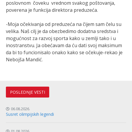
poslovnom čoveku vrednom svakog poštovanja,
poverena je funkcija direktora preduzeća.
-Moja očekivanja od preduzeća na čijem sam čelu su
velika. Naš cilj je da obezbedimo dodatna sredstva i
mogućnost za razvoj sporta kako u zemlji tako i u
inostranstvu. Ja obećavam da ću dati svoj maksimum
da bi to funcionisalo onako kako se očekuje-rekao je
Nebojša Mandić.
POSLEDNJE VESTI
06.08.2026.
Susret olimpijskih legendi
01.08.2026.