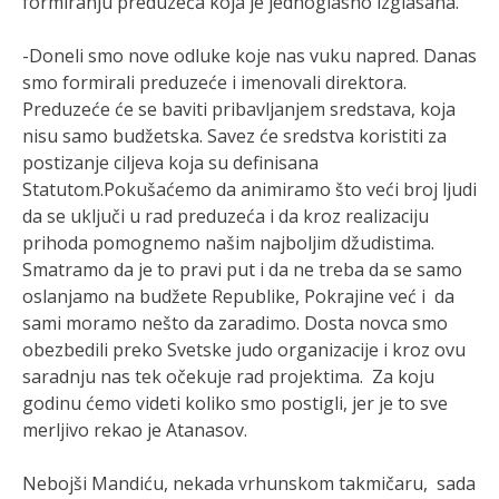
formiranju preduzeća koja je jednoglasno izglasana.
-Doneli smo nove odluke koje nas vuku napred. Danas
smo formirali preduzeće i imenovali direktora.
Preduzeće će se baviti pribavljanjem sredstava, koja
nisu samo budžetska. Savez će sredstva koristiti za
postizanje ciljeva koja su definisana
Statutom.Pokušaćemo da animiramo što veći broj ljudi
da se uključi u rad preduzeća i da kroz realizaciju
prihoda pomognemo našim najboljim džudistima.
Smatramo da je to pravi put i da ne treba da se samo
oslanjamo na budžete Republike, Pokrajine već i da
sami moramo nešto da zaradimo. Dosta novca smo
obezbedili preko Svetske judo organizacije i kroz ovu
saradnju nas tek očekuje rad projektima. Za koju
godinu ćemo videti koliko smo postigli, jer je to sve
merljivo rekao je Atanasov.
Nebojši Mandiću, nekada vrhunskom takmičaru, sada