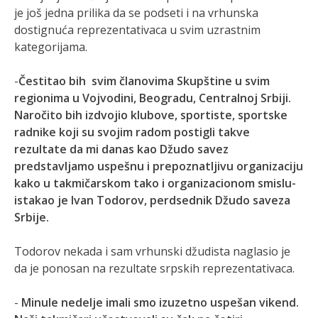
je još jedna prilika da se podseti i na vrhunska
dostignuća reprezentativaca u svim uzrastnim
kategorijama.
-
Čestitao bih svim članovima Skupštine u svim
regionima u Vojvodini, Beogradu, Centralnoj Srbiji.
Naročito bih izdvojio klubove, sportiste, sportske
radnike koji su svojim radom postigli takve
rezultate da mi danas kao Džudo savez
predstavljamo uspešnu i prepoznatljivu organizaciju
kako u takmičarskom tako i organizacionom smislu-
istakao je Ivan Todorov, perdsednik Džudo saveza
Srbije.
Todorov nekada i sam vrhunski džudista naglasio je
da je ponosan na rezultate srpskih reprezentativaca.
-
Minule nedelje imali smo izuzetno uspešan vikend.