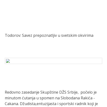
Todorov: Savez prepoznatljiv u svetskim okvirima
Redovno zasedanje Skupštine DŽS Srbije, počelo je
minutom ćutanja u spomen na Slobodana Rakića -
Cakana. Džudista,entuzijasta i sportski radnik koji je