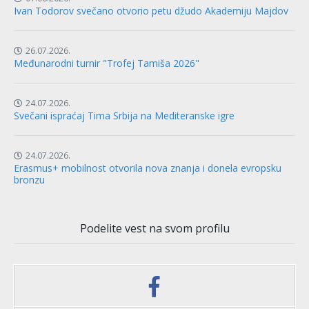
Ivan Todorov svečano otvorio petu džudo Akademiju Majdov
26.07.2026.
Međunarodni turnir "Trofej Tamiša 2026"
24.07.2026.
Svečani ispraćaj Tima Srbija na Mediteranske igre
24.07.2026.
Erasmus+ mobilnost otvorila nova znanja i donela evropsku
bronzu
Podelite vest na svom profilu