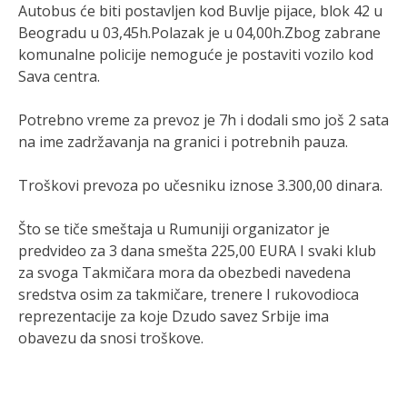
Autobus će biti postavljen kod Buvlje pijace, blok 42 u
Beogradu u 03,45h.Polazak je u 04,00h.Zbog zabrane
komunalne policije nemoguće je postaviti vozilo kod
Sava centra.
Potrebno vreme za prevoz je 7h i dodali smo još 2 sata
na ime zadržavanja na granici i potrebnih pauza.
Troškovi prevoza po učesniku iznose 3.300,00 dinara.
Što se tiče smeštaja u Rumuniji organizator je
predvideo za 3 dana smešta 225,00 EURA I svaki klub
za svoga Takmičara mora da obezbedi navedena
sredstva osim za takmičare, trenere I rukovodioca
reprezentacije za koje Dzudo savez Srbije ima
obavezu da snosi troškove.