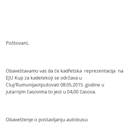
Poštovani,
Obaveštavamo vas da će kadfetska reprezentacija na
EJU Kup za kadetekoji se održava u
Cluj/Rumunijaotputovati 08.05.2015. godine u
jutarnjim časovima to jest u 04,00 časova.
Obaveštenje o postavljanju autobusu: