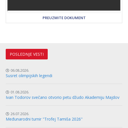
PREUZMITE DOKUMENT
POSLEDNJE VESTI
06.08.2026.
Susret olimpijskih legendi
01.08.2026.
Ivan Todorov svečano otvorio petu džudo Akademiju Majdov
26.07.2026.
Međunarodni turnir "Trofej Tamiša 2026"