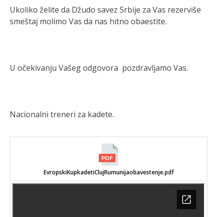
Ukoliko želite da Džudo savez Srbije za Vas rezerviše
smeštaj molimo Vas da nas hitno obaestite.
U očekivanju Vašeg odgovora pozdravljamo Vas.
Nacionalni treneri za kadete.
EvropskiKupkadetiClujRumunijaobavestenje.pdf