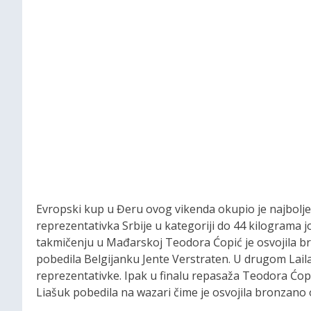
Evropski kup u Đeru ovog vikenda okupio je najbolje
reprezentativka Srbije u kategoriji do 44 kilograma 
takmičenju u Mađarskoj Teodora Ćopić je osvojila br
pobedila Belgijanku Jente Verstraten. U drugom Laila
reprezentativke. Ipak u finalu repasaža Teodora Ćopi
Liašuk pobedila na wazari čime je osvojila bronzano o