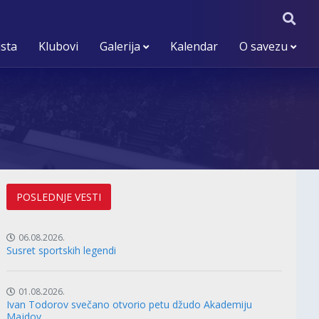
ista
Klubovi
Galerija
Kalendar
O savezu
POSLEDNJE VESTI
06.08.2026.
Susret sportskih legendi
01.08.2026.
Ivan Todorov svečano otvorio petu džudo Akademiju
Majdov