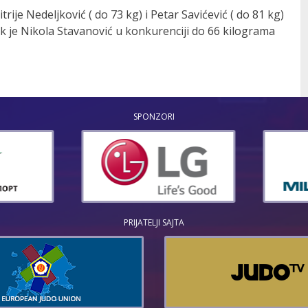
trije Nedeljković ( do 73 kg) i Petar Savićević ( do 81 kg)
 je Nikola Stavanović u konkurenciji do 66 kilograma
SPONZORI
PRIJATELJI SAJTA