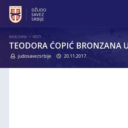
DŽUDO
SAVEZ
SRBIJE
NASLOVNA
>
VESTI
TEODORA ĆOPIĆ BRONZANA U
judosavezsrbije
20.11.2017.