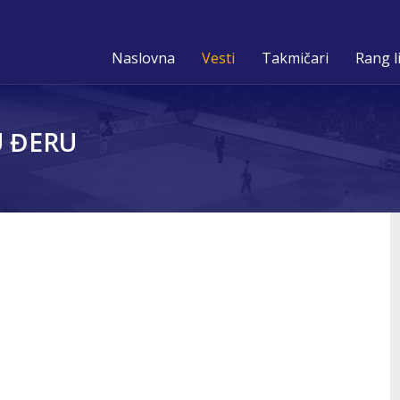
Naslovna
Vesti
Takmičari
Rang l
 ĐERU