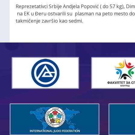
Reprezetativci Srbije Andjela Popović ( do 57 kg), Dimi
na EK u Đeru ostvarili su plasman na peto mesto dok
takmičenje završio kao sedmi.