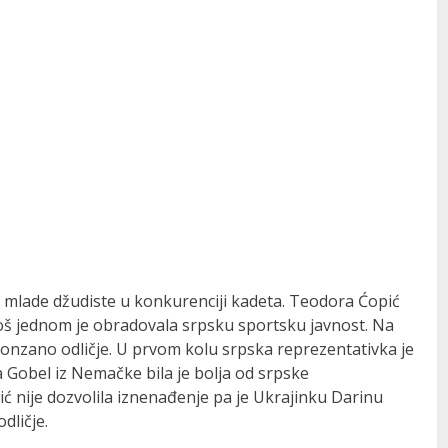
 mlade džudiste u konkurenciji kadeta. Teodora Ćopić
još jednom je obradovala srpsku sportsku javnost. Na
onzano odličje. U prvom kolu srpska reprezentativka je
 Gobel iz Nemačke bila je bolja od srpske
ć nije dozvolila iznenađenje pa je Ukrajinku Darinu
dličje.