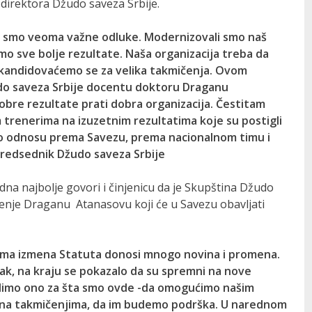
direktora Džudo saveza Srbije.
li smo veoma važne odluke. Modernizovali smo naš
emo sve bolje rezultate. Naša organizacija treba da
, kandidovaćemo se za velika takmičenja. Ovom
udo saveza Srbije docentu doktoru Draganu
obre rezultate prati dobra organizacija. Čestitam
 trenerima na izuzetnim rezultatima koje su postigli
, o odnosu prema Savezu, prema nacionalnom timu i
predsednik Džudo saveza Srbije
dna najbolje govori i činjenicu da je Skupština Džudo
renje Draganu Atanasovu koji će u Savezu obavljati
 Sama izmena Statuta donosi mnogo novina i promena.
pak, na kraju se pokazalo da su spremni na nove
radimo ono za šta smo ovde -da omogućimo našim
 na takmičenjima, da im budemo podrška. U narednom