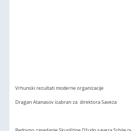
Vrhunski rezultati moderne organizacije
Dragan Atanasov izabran za direktora Saveza
Redovno zasedanje Skupštine Džudo saveza Srbije od