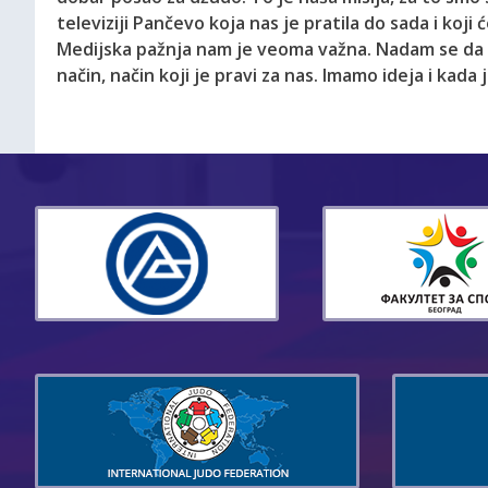
televiziji Pančevo koja nas je pratila do sada i koji
Medijska pažnja nam je veoma važna. Nadam se da ć
način, način koji je pravi za nas. Imamo ideja i kad