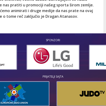
 će nas pratiti u promociji našeg sporta širom zemlje.
emo animirati i druge medije da nas prate na ovaj
a je o tome reč zaključio je Dragan Atanasov.
SPONZORI
PRIJATELJI SAJTA