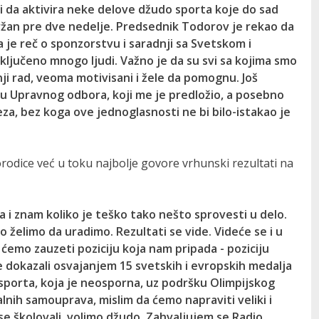
i da aktivira neke delove džudo sporta koje do sad
održan pre dve nedelje. Predsednik Todorov je rekao da
da je reč o sponzorstvu i saradnji sa Svetskom i
ključeno mnogo ljudi. Važno je da su svi sa kojima smo
šnji rad, veoma motivisani i žele da pomognu. Još
u Upravnog odbora, koji me je predložio, a posebno
a, bez koga ove jednoglasnosti ne bi bilo-istakao je
odice već u toku najbolje govore vrhunski rezultati na
i znam koliko je teško tako nešto sprovesti u delo.
 želimo da uradimo. Rezultati se vide. Videće se i u
ćemo zauzeti poziciju koja nam pripada - poziciju
e dokazali osvajanjem 15 svetskih i evropskih medalja
sporta, koja je neosporna, uz podršku Olimpijskog
alnih samouprava, mislim da ćemo napraviti veliki i
se školovali, volimo džudo. Zahvaljujem se Radio