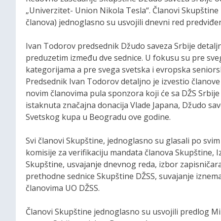
„Univerzitet- Union Nikola Tesla“. Članovi Skupštine
članova) jednoglasno su usvojili dnevni red predviđe
Ivan Todorov predsednik Džudo saveza Srbije detaljn
preduzetim između dve sednice. U fokusu su pre svega
kategorijama a pre svega svetska i evropska seniors
Predsednik Ivan Todorov detaljno je izvestio članove
novim članovima pula sponzora koji će sa DŽS Srbije 
istaknuta značajna donacija Vlade Japana, Džudo save
Svetskog kupa u Beogradu ove godine.
Svi članovi Skupštine, jednoglasno su glasali po svi
komisije za verifikaciju mandata članova Skupštine, I
Skupštine, usvajanje dnevnog reda, izbor zapisničara
prethodne sednice Skupštine DŽSS, suvajanje iznema
članovima UO DŽSS.
Članovi Skupštine jednoglasno su usvojili predlog 