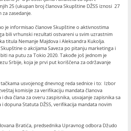
 njih 25 (ukupan broj članova Skupštine DŽSS iznosi 27
n za zasedanje.
o je informisao članove Skupštine o aktivnostima
 bili vrhunski rezultati ostvareni u svim uzrastnim
ka titula Nemanje Majdova i Aleksandra Kukolja.
 Skupštine o akcijama Saveza po pitanju marketinga i
biti na putu za Tokio 2020. Takođe još jednom je
zu Srbije, koja je prvi put koriščena za održavanje
m tačkama usvojenog dnevnog reda sednice i to: Izbor
zveštaj komisije za verifikaciju mandata članova
 i dva člana za overu zaspisnika, usvajanje zapisnika sa
 i dopuna Statuta DŽSS, verifikacija mandata novim
Milovana Bratića, predsednika Upravnog odbora Džudo