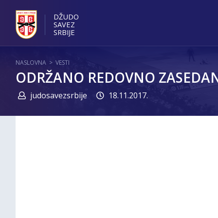
DŽUDO
SAVEZ
SRBIJE
NASLOVNA
>
VESTI
ODRŽANO REDOVNO ZASEDANJE
judosavezsrbije
18.11.2017.