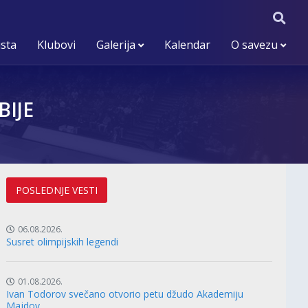
ista
Klubovi
Galerija
Kalendar
O savezu
IJE
POSLEDNJE VESTI
06.08.2026.
Susret olimpijskih legendi
01.08.2026.
Ivan Todorov svečano otvorio petu džudo Akademiju
Majdov