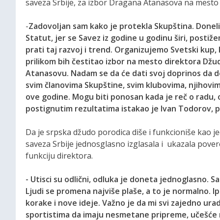
saveza Srbije, za izbor Dragana Atanasova na mesto 
-
Zadovoljan sam kako je protekla Skupština. Done
Statut, jer se Savez iz godine u godinu širi, postiž
prati taj razvoj i trend. Organizujemo Svetski kup
prilikom bih čestitao izbor na mesto direktora Dž
Atanasovu. Nadam se da će dati svoj doprinos da d
svim članovima Skupštine, svim klubovima, njihovim
ove godine. Mogu biti ponosan kada je reč o radu
postignutim rezultatima istakao je Ivan Todorov, 
Da je srpska džudo porodica diše i funkcioniše kao je
saveza Srbije jednosglasno izglasala i ukazala pove
funkciju direktora.
- Utisci su odlični, odluka je doneta jednoglasno.
Ljudi se promena najviše plaše, a to je normalno. I
korake i nove ideje. Važno je da mi svi zajedno u
sportistima da imaju nesmetane pripreme, učešće