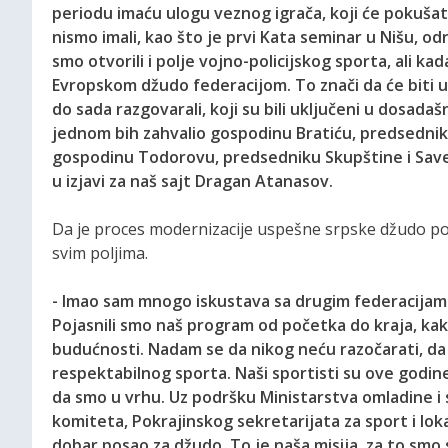
periodu imaću ulogu veznog igrača, koji će pokušat
nismo imali, kao što je prvi Kata seminar u Nišu, 
smo otvorili i polje vojno-policijskog sporta, ali ka
Evropskom džudo federacijom. To znači da će biti u
do sada razgovarali, koji su bili uključeni u dosada
jednom bih zahvalio gospodinu Bratiću, predsednik
gospodinu Todorovu, predsedniku Skupštine i Savez
u izjavi za naš sajt Dragan Atanasov.
Da je proces modernizacije uspešne srpske džudo por
svim poljima.
- Imao sam mnogo iskustava sa drugim federacijama 
Pojasnili smo naš program od početka do kraja, kako
budućnosti. Nadam se da nikog neću razočarati, da 
respektabilnog sporta. Naši sportisti su ove godin
da smo u vrhu. Uz podršku Ministarstva omladine i 
komiteta, Pokrajinskog sekretarijata za sport i lok
dobar posao za džudo. To je naša misija, za to smo 