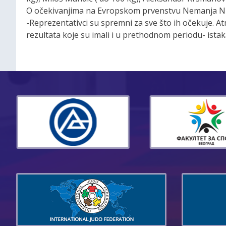
O očekivanjima na Evropskom prvenstvu Nemanja Niko
-Reprezentativci su spremni za sve što ih očekuje. A
rezultata koje su imali i u prethodnom periodu- istak