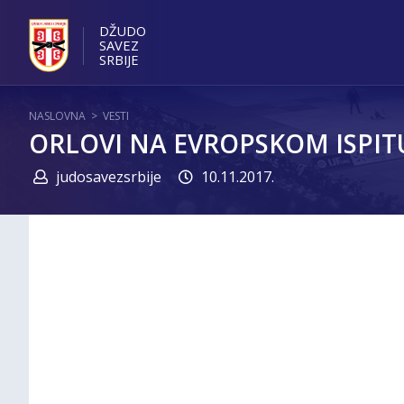
DŽUDO
SAVEZ
SRBIJE
NASLOVNA
>
VESTI
ORLOVI NA EVROPSKOM ISPIT
judosavezsrbije
10.11.2017.