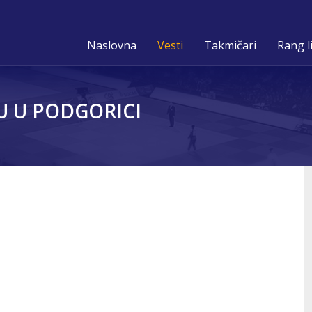
Naslovna
Vesti
Takmičari
Rang l
U U PODGORICI