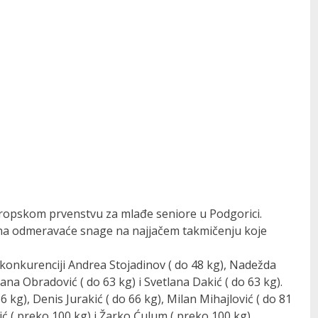
ropskom prvenstvu za mlađe seniore u Podgorici.
ana odmeravaće snage na najjačem takmičenju koje
konkurenciji Andrea Stojadinov ( do 48 kg), Nadežda
ana Obradović ( do 63 kg) i Svetlana Dakić ( do 63 kg).
 kg), Denis Jurakić ( do 66 kg), Milan Mihajlović ( do 81
ć ( preko 100 kg) i Žarko Ćulum ( preko 100 kg).