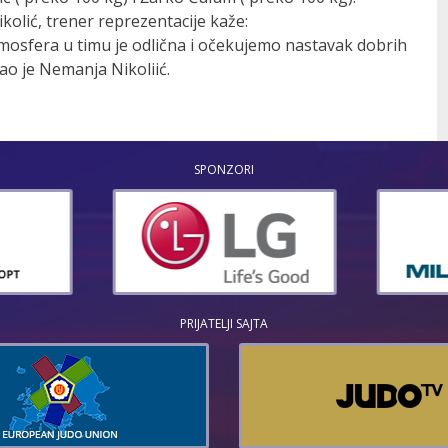
lić, trener reprezentacije kaže:
tmosfera u timu je odlična i očekujemo nastavak dobrih
ao je Nemanja Nikoliić.
SPONZORI
PRIJATELJI SAJTA