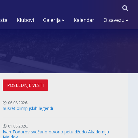
ista
Klubovi
Galerija
Kalendar
O savezu
POSLEDNJE VESTI
06.08.2026.
Susret olimpijskih legendi
01.08.2026.
Ivan Todorov svečano otvorio petu džudo Akademiju
Majdov