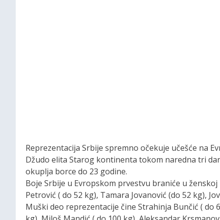
Reprezentacija Srbije spremno očekuje učešće na Ev
Džudo elita Starog kontinenta tokom naredna tri d
okuplja borce do 23 godine.
Boje Srbije u Evropskom prvestvu braniće u ženskoj 
Petrović ( do 52 kg), Tamara Jovanović (do 52 kg), Jov
Muški deo reprezentacije čine Strahinja Bunčić ( do 66
kg), Miloš Mandić ( do 100 kg), Aleksandar Krsmanovi