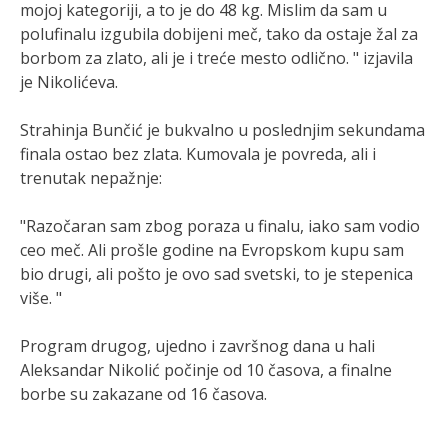
mojoj kategoriji, a to je do 48 kg. Mislim da sam u
polufinalu izgubila dobijeni meč, tako da ostaje žal za
borbom za zlato, ali je i treće mesto odlično. " izjavila
je Nikolićeva.
Strahinja Bunčić je bukvalno u poslednjim sekundama
finala ostao bez zlata. Kumovala je povreda, ali i
trenutak nepažnje:
"Razočaran sam zbog poraza u finalu, iako sam vodio
ceo meč. Ali prošle godine na Evropskom kupu sam
bio drugi, ali pošto je ovo sad svetski, to je stepenica
više. "
Program drugog, ujedno i završnog dana u hali
Aleksandar Nikolić počinje od 10 časova, a finalne
borbe su zakazane od 16 časova.