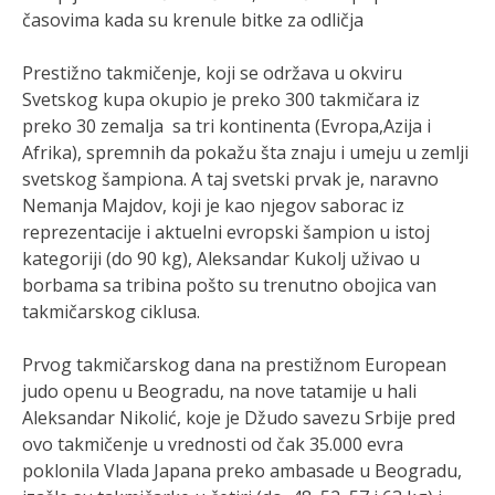
časovima kada su krenule bitke za odličja
Prestižno takmičenje, koji se održava u okviru
Svetskog kupa okupio je preko 300 takmičara iz
preko 30 zemalja sa tri kontinenta (Evropa,Azija i
Afrika), spremnih da pokažu šta znaju i umeju u zemlji
svetskog šampiona. A taj svetski prvak je, naravno
Nemanja Majdov, koji je kao njegov saborac iz
reprezentacije i aktuelni evropski šampion u istoj
kategoriji (do 90 kg), Aleksandar Kukolj uživao u
borbama sa tribina pošto su trenutno obojica van
takmičarskog ciklusa.
Prvog takmičarskog dana na prestižnom European
judo openu u Beogradu, na nove tatamije u hali
Aleksandar Nikolić, koje je Džudo savezu Srbije pred
ovo takmičenje u vrednosti od čak 35.000 evra
poklonila Vlada Japana preko ambasade u Beogradu,