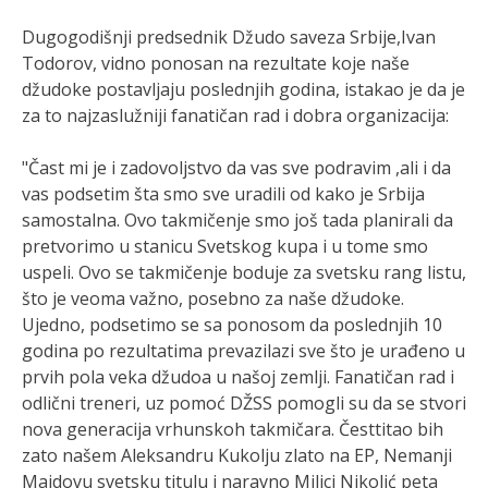
Dugogodišnji predsednik Džudo saveza Srbije,Ivan
Todorov, vidno ponosan na rezultate koje naše
džudoke postavljaju poslednjih godina, istakao je da je
za to najzaslužniji fanatičan rad i dobra organizacija:
"Čast mi je i zadovoljstvo da vas sve podravim ,ali i da
vas podsetim šta smo sve uradili od kako je Srbija
samostalna. Ovo takmičenje smo još tada planirali da
pretvorimo u stanicu Svetskog kupa i u tome smo
uspeli. Ovo se takmičenje boduje za svetsku rang listu,
što je veoma važno, posebno za naše džudoke.
Ujedno, podsetimo se sa ponosom da poslednjih 10
godina po rezultatima prevazilazi sve što je urađeno u
prvih pola veka džudoa u našoj zemlji. Fanatičan rad i
odlični treneri, uz pomoć DŽSS pomogli su da se stvori
nova generacija vrhunskoh takmičara. Česttitao bih
zato našem Aleksandru Kukolju zlato na EP, Nemanji
Majdovu svetsku titulu i naravno Milici Nikolić peta