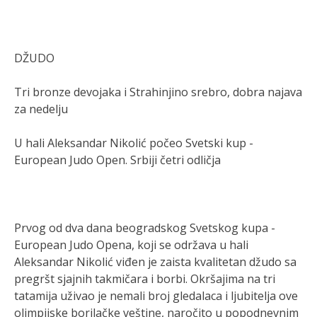
DŽUDO
Tri bronze devojaka i Strahinjino srebro, dobra najava
za nedelju
U hali Aleksandar Nikolić počeo Svetski kup -
European Judo Open. Srbiji četri odličja
Prvog od dva dana beogradskog Svetskog kupa -
European Judo Opena, koji se održava u hali
Aleksandar Nikolić viđen je zaista kvalitetan džudo sa
pregršt sjajnih takmičara i borbi. Okršajima na tri
tatamija uživao je nemali broj gledalaca i ljubitelja ove
olimpijske borilačke veštine, naročito u popodnevnim