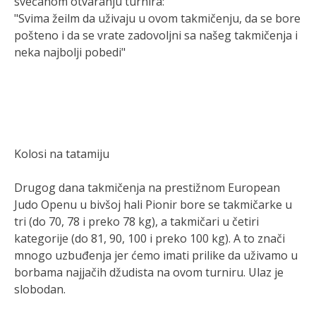
svečanom otvaranju turnira:
"Svima žeilm da uživaju u ovom takmičenju, da se bore
pošteno i da se vrate zadovoljni sa našeg takmičenja i
neka najbolji pobedi"
Kolosi na tatamiju
Drugog dana takmičenja na prestižnom European
Judo Openu u bivšoj hali Pionir bore se takmičarke u
tri (do 70, 78 i preko 78 kg), a takmičari u četiri
kategorije (do 81, 90, 100 i preko 100 kg). A to znači
mnogo uzbuđenja jer ćemo imati prilike da uživamo u
borbama najjačih džudista na ovom turniru. Ulaz je
slobodan.