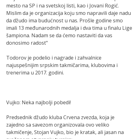
mesto na SP i na svetskoj listi, kao i Jovani Rogić.
Mislim da je organizacija koju smo napravili daje nadu
da džudo ima budućnost u nas. Prošle godine smo
imali 13 međunarodnih medalja i dva tima u finalu Lige
šampiona. Nadam se da ćemo nastaviti da vas
donosimo radost"
Todorov je podelio i nagrade i zahvalnice
najuspešnijim srpskim takmičarima, klubovima i
trenerima u 2017. godini.
Vujko: Neka najbolji pobedi!
Predsednik džudo kluba Crvena zvezda, koja je
zajedno sa savezom organizovala ovo veliko
takmičenje, Stojan Vujko, bio je kratak, ali jasan na