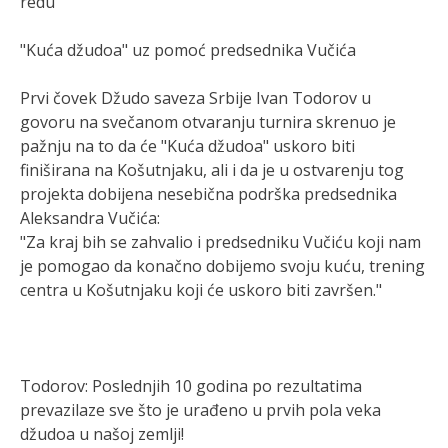
redu"
"Kuća džudoa" uz pomoć predsednika Vučića
Prvi čovek Džudo saveza Srbije Ivan Todorov u
govoru na svečanom otvaranju turnira skrenuo je
pažnju na to da će "Kuća džudoa" uskoro biti
finiširana na Košutnjaku, ali i da je u ostvarenju tog
projekta dobijena nesebična podrška predsednika
Aleksandra Vučića:
"Za kraj bih se zahvalio i predsedniku Vučiću koji nam
je pomogao da konačno dobijemo svoju kuću, trening
centra u Košutnjaku koji će uskoro biti završen."
Todorov: Poslednjih 10 godina po rezultatima
prevazilaze sve što je urađeno u prvih pola veka
džudoa u našoj zemlji!