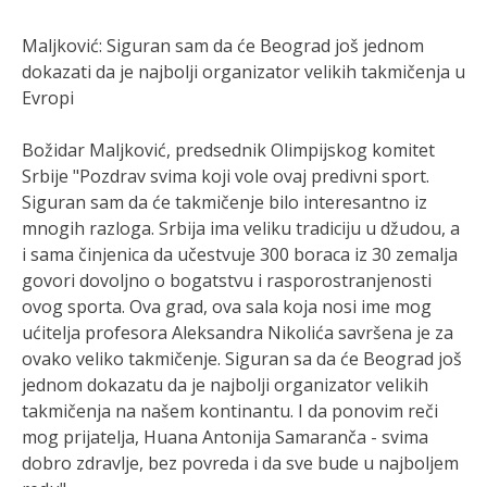
Maljković: Siguran sam da će Beograd još jednom
dokazati da je najbolji organizator velikih takmičenja u
Evropi
Božidar Maljković, predsednik Olimpijskog komitet
Srbije "Pozdrav svima koji vole ovaj predivni sport.
Siguran sam da će takmičenje bilo interesantno iz
mnogih razloga. Srbija ima veliku tradiciju u džudou, a
i sama činjenica da učestvuje 300 boraca iz 30 zemalja
govori dovoljno o bogatstvu i rasporostranjenosti
ovog sporta. Ova grad, ova sala koja nosi ime mog
ućitelja profesora Aleksandra Nikolića savršena je za
ovako veliko takmičenje. Siguran sa da će Beograd još
jednom dokazatu da je najbolji organizator velikih
takmičenja na našem kontinantu. I da ponovim reči
mog prijatelja, Huana Antonija Samaranča - svima
dobro zdravlje, bez povreda i da sve bude u najboljem