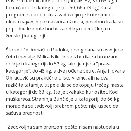
izašle su takmičarke u četiri (do, 48, 52, 57 i 63 kg) i
takmičari u tri kategorije (do 60, 66 i 73 kg). Gust
program na tri borilišta zadovoljio je kriterijume i
ukus i najvećih poznavaoca džudoa, posebno kada su
popodne krenule borbe za odličja i u muškoj i u
ženskoj kategoriji.
Što se tiče domaćih džudoka, prvog dana su osvojene
četiri medalje. Milica Nikolić se izborila za bronzano
odličje u kategoriji do 52 kg iako je njena "prava
kategorije", do 48 kg, a dve rođene setre, Anja i Jovana
Obradović su praktično u isto vreme, ali na dva
različita tatamija, uspele da se dokopaju trećeg mesta
u kategoriji do 63 kg, što je svakako kuriozitet. Kod
muškaraca, Strahinja Bunčić je u kategoriji do 66 kg
morao da se zadovolji srebrom pošto nije uspeo da
sačuva prednost.
"Zadovoljna sam bronzom pošto nisam nastupala u