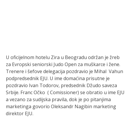
U oficijelnom hotelu Zira u Beogradu održan je žreb
za Evropski seniorski Judo Open za muškarce i žene.
Trenere i šefove delegacija pozdravio je Mihal Vahun
podpredsednik EJU. U ime domaćina prisutne je
pozdravio Ivan Todorov, predsednik Džudo saveza
Srbije. Franc Očko ( Comissioner) se obratio u ime EJU
a vezano za sudijska pravila, dok je po pitanjima
marketinga govorio Oleksandr Nagibin marketing
direktor EJU.