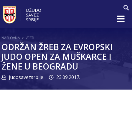
DŽUDO
SAVEZ
SRBIJE
NASLOVNA
>
VESTI
ODRŽAN ŽREB ZA EVROPSKI
JUDO OPEN ZA MUŠKARCE I
ŽENE U BEOGRADU
judosavezsrbije
23.09.2017.