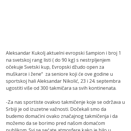
Aleksandar Kukolj aktuelni evropski šampion i broj 1
na svetskoj rang listi ( do 90 kg) s nestrpljenjem
očekuje Svetski kup, Evropski džudo open za
muškarce i žene“ za seniore koji će ove godine u
sportskoj hali Aleksandar Nikolić, 23 i 24. septembra
ugostiti više od 300 takmičara sa svih kontinenata.
-Za nas sportiste ovakvo takmičenje koje se održava u
Srbiji je od izuzetne važnosti. Dočekali smo da
budemo domaćini ovako značajnog takmičenja i da
možemo da se borimo pred našom domaćom
publikom. Svi se sećate atmosfere kako je bilo u