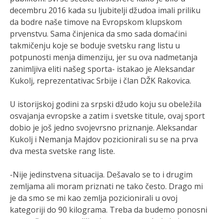
decembru 2016 kada su ljubitelji džudoa imali priliku
da bodre naše timove na Evropskom klupskom
prvenstvu. Sama činjenica da smo sada domaćini
takmičenju koje se boduje svetsku rang listu u
potpunosti menja dimenziju, jer su ova nadmetanja
zanimljiva eliti našeg sporta- istakao je Aleksandar
Kukolj, reprezentativac Srbije i član DŽK Rakovica.
U istorijskoj godini za srpski džudo koju su obeležila
osvajanja evropske a zatim i svetske titule, ovaj sport
dobio je još jedno svojevrsno priznanje. Aleksandar
Kukolj i Nemanja Majdov pozicionirali su se na prva
dva mesta svetske rang liste.
-Nije jedinstvena situacija. Dešavalo se to i drugim
zemljama ali moram priznati ne tako često. Drago mi
je da smo se mi kao zemlja pozicionirali u ovoj
kategoriji do 90 kilograma. Treba da budemo ponosni