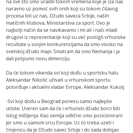
na sve što smo uradili tokom vremena koje je iza nas
naravno uz pomoć svih onih koji su tokom čitavog
procesa bili uz nas, Džudo saveza Srbije, naših
matičnih klubova, Ministarstva za sport. Ovo je
najbolji način da se navikavamo i mi ali i naši mladi
drugovi iz reprezentacije koji su već postigli vrhunske
rezultate u svojim konkurencijama da smo visoko na
svetskoj džudo mapi. Smatram da smo Nemanja i ja
dali potpuno novu dimenziju.
Da će tokom vikenda svi koji dođu u sportsku halu
Aleksandar Nikolić uživati u vrhunskom sportu
potvrđuje i aktuelni vladar Evrope, Aleksandar Kukolj.
-Svi koji dođu u Beograd ponesu samo najlepše
utiske. Uveren sam da će i vrhunski džudo borci biti
istog mišljenja. Kao zemlja odlično smo pozicionirani
jer smo u samom srcu Evrope. Uz to treba uzeti i
činjenicu da je Džudo savez Srbije i do sada dobijao