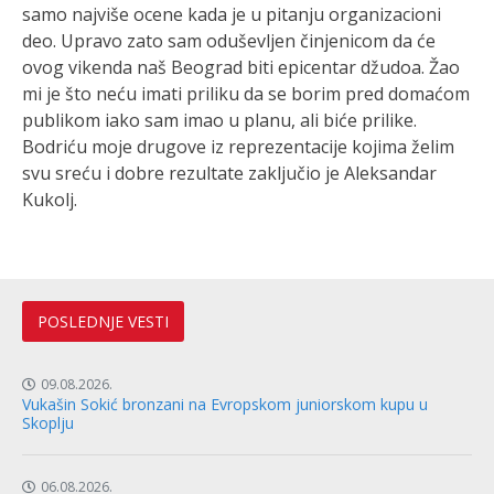
samo najviše ocene kada je u pitanju organizacioni
deo. Upravo zato sam oduševljen činjenicom da će
ovog vikenda naš Beograd biti epicentar džudoa. Žao
mi je što neću imati priliku da se borim pred domaćom
publikom iako sam imao u planu, ali biće prilike.
Bodriću moje drugove iz reprezentacije kojima želim
svu sreću i dobre rezultate zaključio je Aleksandar
Kukolj.
POSLEDNJE VESTI
09.08.2026.
Vukašin Sokić bronzani na Evropskom juniorskom kupu u
Skoplju
06.08.2026.