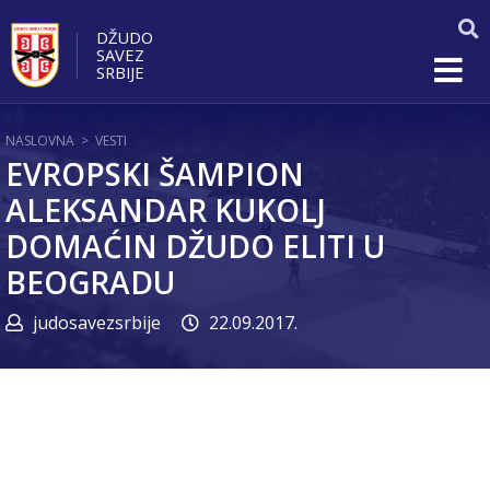
DŽUDO
SAVEZ
SRBIJE
NASLOVNA
>
VESTI
EVROPSKI ŠAMPION
ALEKSANDAR KUKOLJ
DOMAĆIN DŽUDO ELITI U
BEOGRADU
judosavezsrbije
22.09.2017.