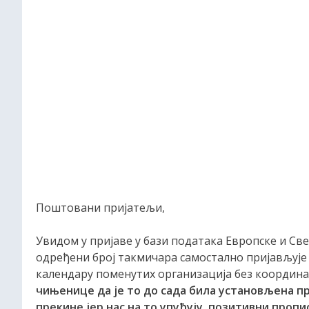
Поштовани пријатељи,
Увидом у пријаве у бази података Европске и Све
одређени број такмичара самостално пријављује
календару поменутих организација без координац
чињенице да је то до сада била установљена пр
прекине јер нас на то упућују позитивни проп