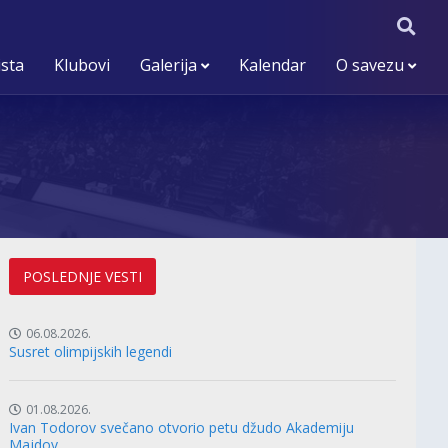
ista
Klubovi
Galerija
Kalendar
O savezu
POSLEDNJE VESTI
06.08.2026.
Susret olimpijskih legendi
01.08.2026.
Ivan Todorov svečano otvorio petu džudo Akademiju
Majdov