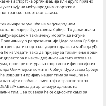
 казнити спортска организација или друго правно
и учествују на међународним спортским
ог гранског спортског савеза.
 такмичара за учешће на међународним
 канцеларије Џудо савеза Србије. То даље значи
м међународном такмичењу морати да испуне
 Правилнику о репрезентацији Џудо савеза Србије и
г тренера и спортског директора исти моћи да уђе
а ће изгледати тако да пријаву за такмичење врши
г директора и након дефинисања свих услова за
ума, провере осигурања спортиста и финансијских
нсира Олимпијски комитет Србије, Џудо савез Србије
 ће извршити пријаву нашег тима за учешће на
 касније и плаћање, смештаја и транспорта за
 ОБАВЕЗА савеза да организује одлазак на
лни тим. Ова обавеза ће се односити само за
.