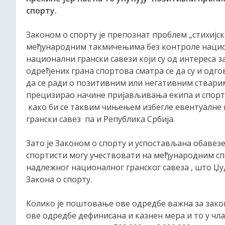
спорту.
Законом о спорту је препознат проблем „стихијс
међународним такмичењима без контроле национ
национални грански савези који су од интереса з
одређених грана спортова сматра се да су и одго
да се ради о позитивним или негативним стварима
прецизирао начине пријављивања екипа и спорт
како би се таквим чињењем избегле евентуалне 
грански савез па и Република Србија.
Зато је Законом о спорту и успостављана обавезе
спортисти могу учествовати на међународним сп
надлежног националног гранског савеза , што Џуд
Закона о спорту.
Колико је поштовање ове одредбе важна за зако
ове одредбе дефинисана и казнен мера и то у члан