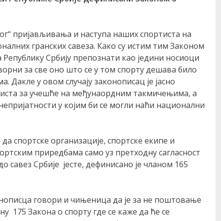
ког“ пријављивања и наступа наших спортиста на
алних гранских савеза. Како су истим тим Законом
а Републику Србију препознати као једини носиоци
ворни за све оно што се у том спорту дешава било
. Дакле у овом случају законописац је јасно
иста за учешће на међунаордним такмичењима, а
непријатности у којим би се могли наћи национални
 да спортске организације, спортске екипе и
ортским приредбама само уз претходну сагласност
о савез Србије јесте, дефинисано је чланом 165
нописца говори и чињеница да је за не поштовање
у 175 Закона о спорту где се каже да ће се