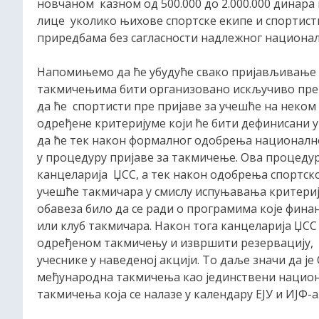
новчаном казном од 500.000 до 2.000.000 динара
лице уколико њихове спортске екипе и спортист
приредбама без сагласности надлежног националн
Напомињемо да ће убудуће свако пријављивање
такмичењима бити организовано искључиво преко
да ће спортисти пре пријаве за учешће на неко
одређене критеријуме који ће бити дефинисани у
да ће тек након формалног одобрења национално
у процедуру пријаве за такмичење. Ова процедур
канцеларија ЏСС, а тек након одобрења спортско
учешће такмичара у смислу испуњавања критериј
обавеза било да се ради о програмима које фина
или клуб такмичара. Након тога канцеларија ЏСС
одређеном такмичењу и извршити резервацију, а
учеснике у наведеној акцији. То даље значи да је
међународна такмичења као јединствени национа
такмичења која се налазе у календару ЕЈУ и ИЈФ-а