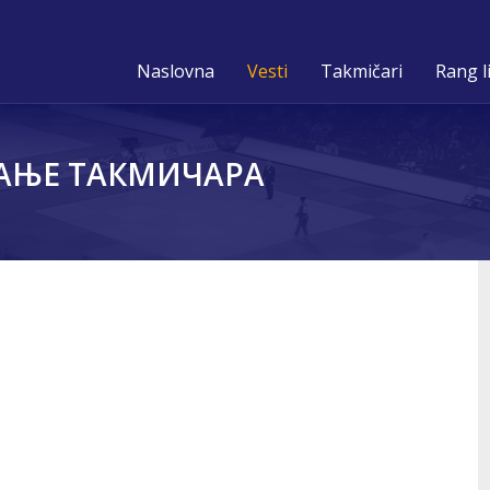
Naslovna
Vesti
Takmičari
Rang l
АЊЕ ТАКМИЧАРА