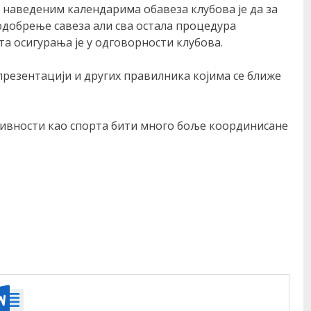
 наведеним календарима обавеза клубова је да за
добрење савеза али сва остала процедура
а осигурања је у одговорности клубова.
презентацији и других правилника којима се ближе
тивности као спорта бити много боље координисане