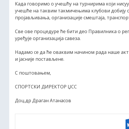
Када говоримо о учешћу на турнирима који нисуу
учешће на таквим такмичењима клубови добију о
пројављивања, организације смештаја, транспорт
Све ове процедуре ће бити део Правилника о ре
уређује организација савеза.
Надамо се да ће оваквим начином рада наше ак
и јасније постављене.
С поштовањем,
СПОРТСКИ ДИРЕКТОР ЏСС
Доц.др Драган Атанасов