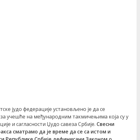
тске јудо федерације установљено је да се
 за учешће на међународним такмичењима која су у
ије и сагласности Џудо савеза Србије.
Свесни
акса сматрамо да је време да се са истом
и
иси Републике Србије дефинисани Законом о