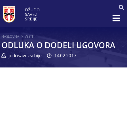
DŽUDO
SAVEZ
SRBIJE
NASLOVNA
>
VESTI
ODLUKA O DODELI UGOVORA
judosavezsrbije
14.02.2017.