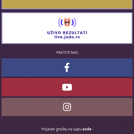
PRATITE NAS
Prijavite grešku na sajtu
ovde
.