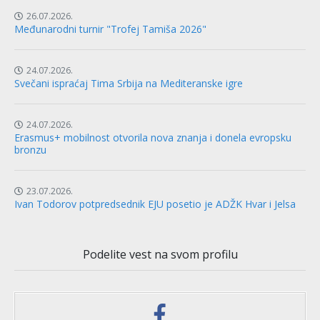
26.07.2026.
Međunarodni turnir "Trofej Tamiša 2026"
24.07.2026.
Svečani ispraćaj Tima Srbija na Mediteranske igre
24.07.2026.
Erasmus+ mobilnost otvorila nova znanja i donela evropsku
bronzu
23.07.2026.
Ivan Todorov potpredsednik EJU posetio je ADŽK Hvar i Jelsa
Podelite vest na svom profilu