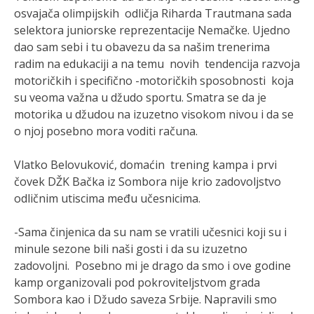
osvajača olimpijskih odličja Riharda Trautmana sada
selektora juniorske reprezentacije Nemačke. Ujedno
dao sam sebi i tu obavezu da sa našim trenerima
radim na edukaciji a na temu novih tendencija razvoja
motoričkih i specifično -motoričkih sposobnosti koja
su veoma važna u džudo sportu. Smatra se da je
motorika u džudou na izuzetno visokom nivou i da se
o njoj posebno mora voditi računa.
Vlatko Belovuković, domaćin trening kampa i prvi
čovek DŽK Bačka iz Sombora nije krio zadovoljstvo
odličnim utiscima među učesnicima.
-Sama činjenica da su nam se vratili učesnici koji su i
minule sezone bili naši gosti i da su izuzetno
zadovoljni. Posebno mi je drago da smo i ove godine
kamp organizovali pod pokroviteljstvom grada
Sombora kao i Džudo saveza Srbije. Napravili smo