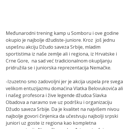
Međunarodni trening kamp u Somboru i ove godine
okupio je najbolje džudiste-juniore. Kroz još jednu
uspešnu akciju Džudo saveza Srbije, mladim
sportistima iz naše zemlje ali i regiona, iz Hrvatske i
Crne Gore, na sad već tradicionalnom okupljanju
pridružila se i juniorska reprezentacija Nemačke.
-Izuzetno smo zadovoljni jer je akcija uspela pre svega
velikom entuzijazmu domaćina Vlatka Belovukovića ali
i našeg profesora i žive legende džudoa Slavka
Obadova a naravno sve uz podršku i organizaciju
Džudo saveza Srbije. Da je kvalitet na najvišem nivou
najbolje govori činjenica da učestvuju najbolji srpski
juniori uz goste iz regiona kao kompletna