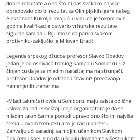
dobre rezultate a ono što bi nas svakako najviše
obradovalo bio bi rezultat sa Olimpijskih igara našeg
Aleksandra Kukolja. Imajući u vidu da je tokom ovih
godina kvalifikacije ostvario vrhunske rezultate
siguran sam da u Riju može da parira svakom
protivniku-zaključio je Milovan Bratić.
Legenda srpskog džudoa profesor Slavko Obadov
jedan je od osnivača trening kampa u Somboru. Uz
činjenicu da je sa mladim naraštajima na strunjači,
profesor Obadov je održao i čitav niz predavanja
namenjenih trenerima.
-Mladi takmičari ovde u Somboru imaju zaista odlične
uslove za rad i smeštaj. Ideja organizatora je da se
mladim takmičarima ponudi upravo ono što im najviše
treba u ovom trenutku a to je rad u parteru.
Zahvaljujući saradnji sa mojim učenikom Slavkom
Tekićem uspeli smo da u Srbiju dovedemo višestrukog