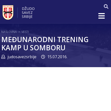
DŽUDO
SAVEZ
SRBIJE
NASLOVNA
>
VESTI
MEĐUNARODNI TRENING
KAMP U SOMBORU
judosavezsrbije
15.07.2016.