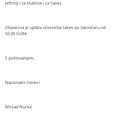
Jeftiniji i za klubove i za Savez,
Obavezna je uplata učesničke takes po takmičaru od
50,00 EURA.
S poštovanjem,
Nacionalni treneri
Mirsad Nurkić