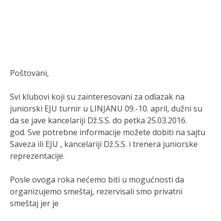
Poštovani,
Svi klubovi koji su zainteresovani za odlazak na
juniorski EJU turnir u LINJANU 09.-10. april, dužni su
da se jave kancelariji Dž.S.S. do petka 25.03.2016.
god. Sve potrebne informacije možete dobiti na sajtu
Saveza ili
EJU
, kancelariji Dž.S.S. i trenera juniorske
reprezentacije.
Posle ovoga roka nećemo biti u mogućnosti da
organizujemo smeštaj, rezervisali smo privatni
smeštaj jer je