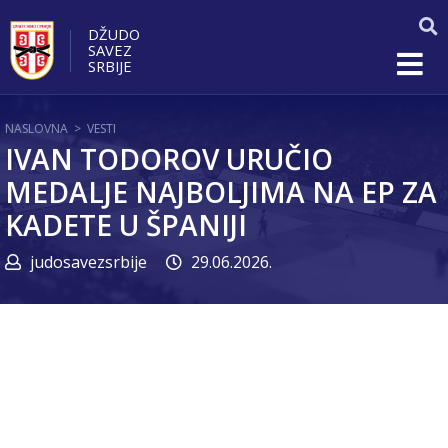
DŽUDO
SAVEZ
SRBIJE
NASLOVNA
>
VESTI
IVAN TODOROV URUČIO
MEDALJE NAJBOLJIMA NA EP ZA
KADETE U ŠPANIJI
judosavezsrbije
29.06.2026.