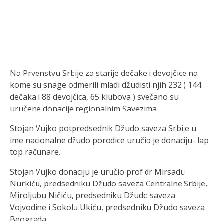
Na Prvenstvu Srbije za starije dečake i devojčice na
kome su snage odmerili mladi džudisti njih 232 ( 144
dečaka i 88 devojčica, 65 klubova ) svečano su
uručene donacije regionalnim Savezima.
Stojan Vujko potpredsednik Džudo saveza Srbije u
ime nacionalne džudo porodice uručio je donaciju- lap
top računare.
Stojan Vujko donaciju je uručio prof dr Mirsadu
Nurkiću, predsedniku Džudo saveza Centralne Srbije,
Miroljubu Ničiću, predsedniku Džudo saveza
Vojvodine i Sokolu Ukiću, predsedniku Džudo saveza
Beograda.