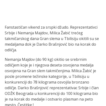
Fanstastičan vikend za srspki džudo. Reprezentativci
Srbije i Nemanja Majdov, Milica Žabić trećeg
takmičarskog dana Gran slema u Tbilisiju okitili su se
medaljama dok je Darko Brašnjović bio na korak do
odličja.
Nemanja Majdov (do 90 kg) okitio se srebrnim
odličjem koje je i njegova deseta osvojena medalja
osvojena na Gran slem takmičenjima. Milica Žabić je
posle promene težinske kategorije, u Tbilisiju u
konkurenciji do 78 kilograma osvojila bronzano
odličje. Darko Brašnjović reprezentativac Srbije i član
ODŽK Beograda u konkurenciji do 100 kilograma bio
je na korak do medalje i ostvario plasman na peto
mesto. Čestitke !