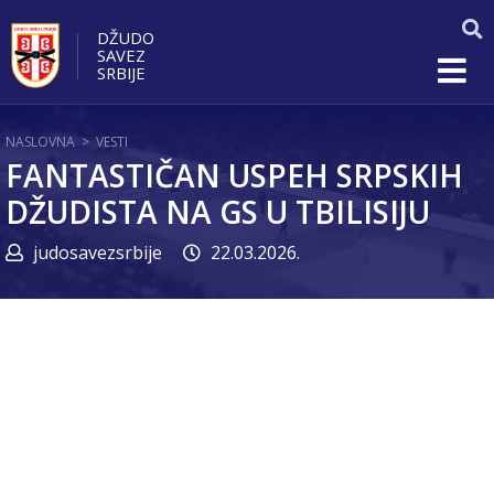
DŽUDO
SAVEZ
SRBIJE
NASLOVNA
>
VESTI
FANTASTIČAN USPEH SRPSKIH
DŽUDISTA NA GS U TBILISIJU
judosavezsrbije
22.03.2026.