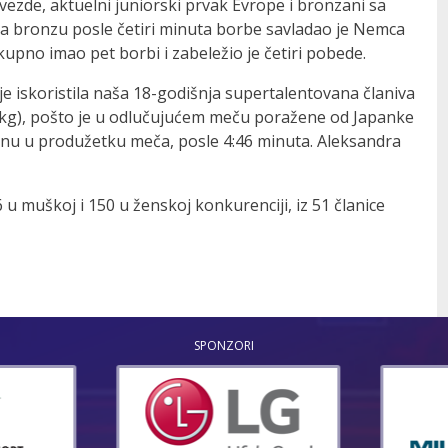
ezde, aktuelni juniorski prvak Evrope i bronzani sa
za bronzu posle četiri minuta borbe savladao je Nemca
ukupno imao pet borbi i zabeležio je četiri pobede.
e iskoristila naša 18-godišnja supertalentovana članiva
kg), pošto je u odlučujućem meču poražene od Japanke
nu u produžetku meča, posle 4:46 minuta. Aleksandra
u muškoj i 150 u ženskoj konkurenciji, iz 51 članice
SPONZORI