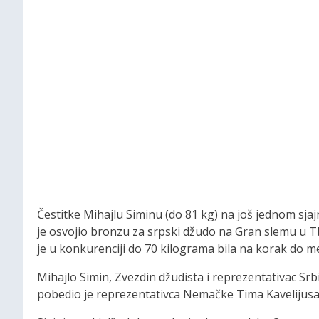
Čestitke Mihajlu Siminu (do 81 kg) na još jednom sj
je osvojio bronzu za srpski džudo na Gran slemu u Tbil
je u konkurenciji do 70 kilograma bila na korak do m
Mihajlo Simin, Zvezdin džudista i reprezentativac Srb
pobedio je reprezentativca Nemačke Tima Kavelijusa