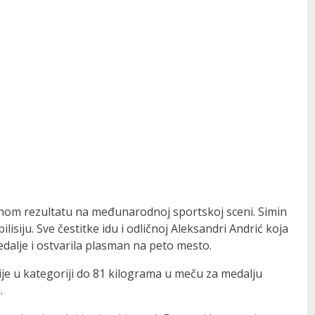
ajnom rezultatu na međunarodnoj sportskoj sceni. Simin
isiju. Sve čestitke idu i odličnoj Aleksandri Andrić koja
edalje i ostvarila plasman na peto mesto.
ije u kategoriji do 81 kilograma u meču za medalju
.