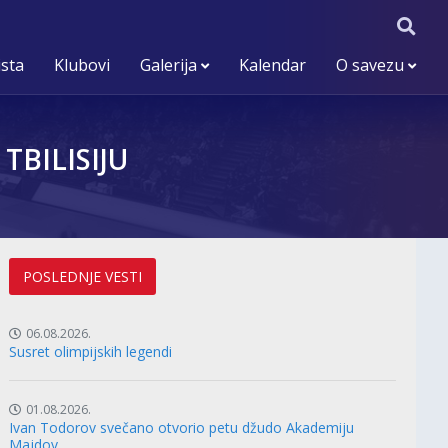
ista
Klubovi
Galerija
Kalendar
O savezu
TBILISIJU
POSLEDNJE VESTI
06.08.2026.
Susret olimpijskih legendi
01.08.2026.
Ivan Todorov svečano otvorio petu džudo Akademiju
Majdov