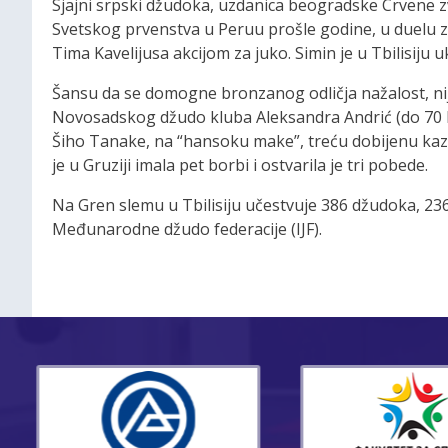
Sjajni srpski džudoka, uzdanica beogradske Crvene zv
Svetskog prvenstva u Peruu prošle godine, u duelu 
Tima Kavelijusa akcijom za juko. Simin je u Tbilisiju 
Šansu da se domogne bronzanog odličja nažalost, nij
Novosadskog džudo kluba Aleksandra Andrić (do 70 
Šiho Tanake, na “hansoku make”, treću dobijenu kaz
je u Gruziji imala pet borbi i ostvarila je tri pobede.
Na Gren slemu u Tbilisiju učestvuje 386 džudoka, 236 
Međunarodne džudo federacije (IJF).