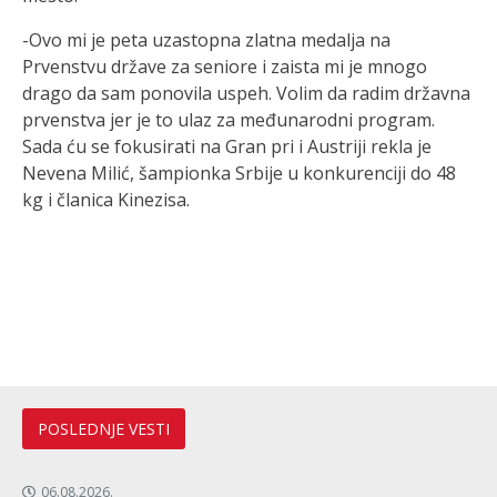
-Ovo mi je peta uzastopna zlatna medalja na
Prvenstvu države za seniore i zaista mi je mnogo
drago da sam ponovila uspeh. Volim da radim državna
prvenstva jer je to ulaz za međunarodni program.
Sada ću se fokusirati na Gran pri i Austriji rekla je
Nevena Milić, šampionka Srbije u konkurenciji do 48
kg i članica Kinezisa.
POSLEDNJE VESTI
06.08.2026.