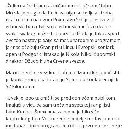
-Želim da čestitam takmičarima i stručnom štabu.
Možda je moglo da bude za nijansu bolje ali treba
istaći da su i na ovom Prvenstvu Srbije učestvovali
vrhunski borci. Bili su to vrhunski mečevi u kome
svako svakog može da pobedi a džudo je takav sport.
Zvezda nastavlja dalje sa međunarodnim programom
jer nas očekuju Gran pri u Lincu i Evropski seniorki
open u Podgorici istakao je Nikola Nikolić sportski
direktor Džudo kluba Crvena zvezda.
Marica Perišić Zvezdina trofejna džudistkinja počistila
je konkurenciju na tatamiju Šumica u konkurenciji do
57 kilograma.
-Uvek je lepo takmičiti se pred domaćom publikom.
Imajući u vidu da sam treća na svetskoj rang listi
takmičenje u Šumicama za mene je bilo više
kontrolnog tipa. Već naredne nedelje nastavljamo sa
međunarodnim programom i cilj za prvi deo sezone je