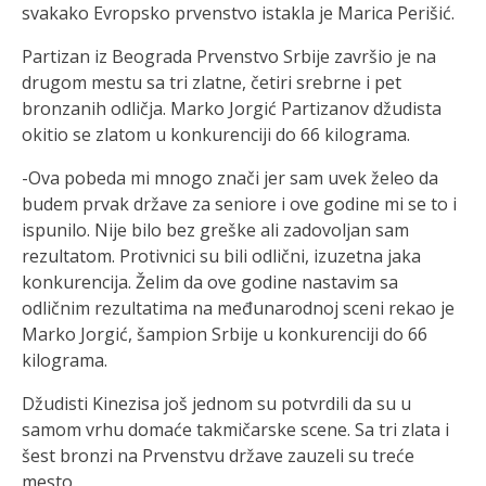
svakako Evropsko prvenstvo istakla je Marica Perišić.
Partizan iz Beograda Prvenstvo Srbije završio je na
drugom mestu sa tri zlatne, četiri srebrne i pet
bronzanih odličja. Marko Jorgić Partizanov džudista
okitio se zlatom u konkurenciji do 66 kilograma.
-Ova pobeda mi mnogo znači jer sam uvek želeo da
budem prvak države za seniore i ove godine mi se to i
ispunilo. Nije bilo bez greške ali zadovoljan sam
rezultatom. Protivnici su bili odlični, izuzetna jaka
konkurencija. Želim da ove godine nastavim sa
odličnim rezultatima na međunarodnoj sceni rekao je
Marko Jorgić, šampion Srbije u konkurenciji do 66
kilograma.
Džudisti Kinezisa još jednom su potvrdili da su u
samom vrhu domaće takmičarske scene. Sa tri zlata i
šest bronzi na Prvenstvu države zauzeli su treće
mesto.