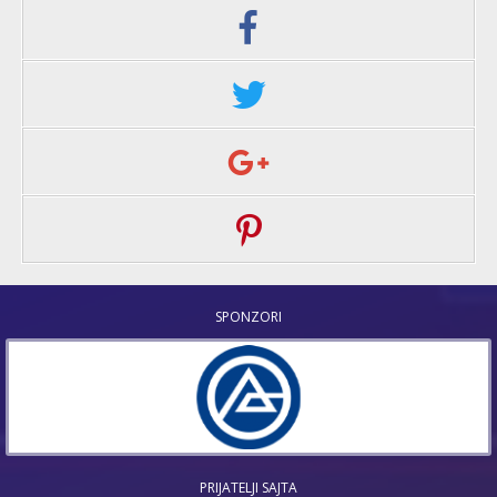
SPONZORI
PRIJATELJI SAJTA