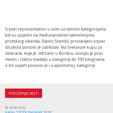
Srpski reprezentativci u svim uzrastnim kategorijama
bili su uspešni na međunarodnim takmičenjima
proteklog vikenda. Slavko Stanišić proslavljeni srpski
džudista ponovo je zablistao. Na Svetskom kupu za
veterane, koje je održano u Bordou, osvojio je prvo
mesto i zlatnu medalju u kategoriji do 100 kilograma,
a isti uspeh ponovio je i u apsolutnoj kategoriji.
POSLEDNJE VESTI
09.08.2026.
Kamp "ODŽK Beograd 2026"