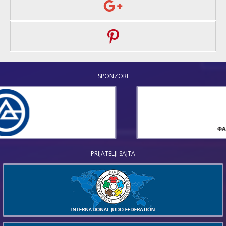
SPONZORI
PRIJATELJI SAJTA