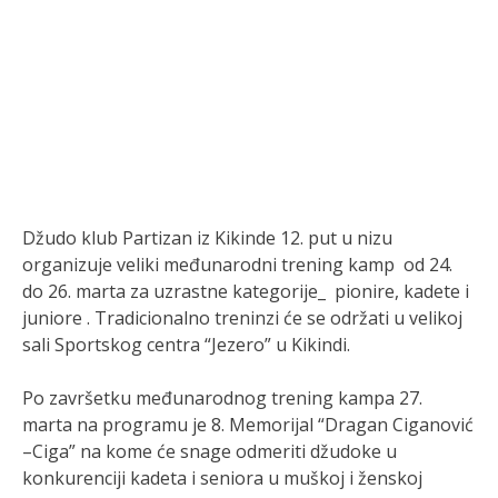
Džudo klub Partizan iz Kikinde 12. put u nizu
organizuje veliki međunarodni trening kamp od 24.
do 26. marta za uzrastne kategorije_ pionire, kadete i
juniore . Tradicionalno treninzi će se održati u velikoj
sali Sportskog centra “Jezero” u Kikindi.
Po završetku međunarodnog trening kampa 27.
marta na programu je 8. Memorijal “Dragan Ciganović
–Ciga” na kome će snage odmeriti džudoke u
konkurenciji kadeta i seniora u muškoj i ženskoj