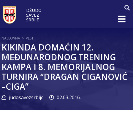
DŽUDO
SAVEZ
SRBIJE
NASLOVNA
>
VESTI
KIKINDA DOMAĆIN 12.
MEĐUNARODNOG TRENING
KAMPA I 8. MEMORIJALNOG
TURNIRA “DRAGAN CIGANOVIĆ
–CIGA”
judosavezsrbije
02.03.2016.