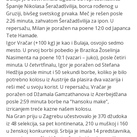
Španije Nikolasa Šeražadšvilija, borca rođenog u
Gruziji, bivšeg svetskog prvaka. Meč je rešen posle
2:26 minuta, zahvatom Šeražadšvilija za ipon. U
repersažu, Milan je poražen na poene 12:0 od Japanca
Tete Hamade.
Igor Vračar (+100 kg) je kao i Bulaja, osvojio sedmo
mesto. U prvoj borbi pobedio je Brazilca Žoselinja
Nasimenta na poene 10:1 (vazari – juko), posle četiri
minuta. U četvrtfinalu, Igor je poražen od Stefana
Hedžija posle minut i 50 sekundi borbe, koliko je bilo
potrebno kolosu iz Austrije da plasira dva vazarija i
reši meč u svoju korist. U repersažu, Vračar je
poražen od Džamala Gamzathanova iz Azerbejdžana
posle 2:59 minuta borbe na “hansoku make”,
izricanjem treće kazne našem kolosu.
Na Gran priju u Zagrebu učestvovalo je 370 džudoka
iz 48 selekcija, sa pet kontinenata, 210 u muškoj i 160
u ženskoj konkurenciji. Srbija je imala 14 predstavnika,