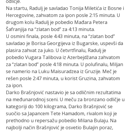
odličje.
Na startu, Radulj je savladao Tonija Miletića iz Bosne i
Hercegovine, zahvatom za ipon posle 2:15 minuta. U
drugom kolu Radulj je pobedio Mađara Petera
Šafranjija na “zlatan bod” za 4:13 minuta.
U osmini finala, posle 4:43 minuta, na “zlatan bod”
savladao je Borisa Georgijeva iz Bugarske, uspevši da
plasira zahvat za juko. U četvrtfinalu, Radulj je
pobedio Vugara Talibova iz Azerbejdžana zahvatom
za “zlatan bod” posle 4:18 minuta. U polufinalu, Miljan
se namerio na Luku Maisuradzea iz Gruzije. Meč je
rešen posle 2:47 minuta, u korist Gruzina, zahvatom
za ipon.
Darko Brašnjović nastavio je sa odličnim rezultatima
na međunarodnoj sceni. U meču za bronzano odličje u
kategoriji do 100 kilograma, Darko Brašnjović se
suočio sa Japancem Tete Hamadom, rivalom koji je
prethodno u repersažu pobedio Milana Bulaju. Na
najbolji način Brašnjović je osvetio Bulajin poraz,