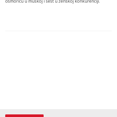
osmoricu u muškoj i šest u ženskoj konkurenciji.