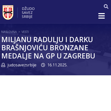
DŽUDO
SAVEZ
SRBIJE
NASLOVNA
>
VESTI
MILJANU RADULJU I DARKU
BRAŠNJOVIĆU BRONZANE
MEDALJE NA GP U ZAGREBU
judosavezsrbije
16.11.2025.