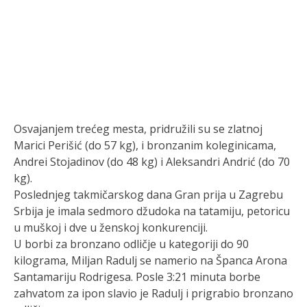
Osvajanjem trećeg mesta, pridružili su se zlatnoj
Marici Perišić (do 57 kg), i bronzanim koleginicama,
Andrei Stojadinov (do 48 kg) i Aleksandri Andrić (do 70
kg).
Poslednjeg takmičarskog dana Gran prija u Zagrebu
Srbija je imala sedmoro džudoka na tatamiju, petoricu
u muškoj i dve u ženskoj konkurenciji.
U borbi za bronzano odličje u kategoriji do 90
kilograma, Miljan Radulj se namerio na Španca Arona
Santamariju Rodrigesa. Posle 3:21 minuta borbe
zahvatom za ipon slavio je Radulj i prigrabio bronzano