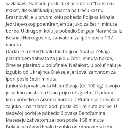
savladavši Hamadu posle 3:38 minuta na “hansoku
make”, diskvalifikaciju Japanca na treću kaznu.
Brašnjović je u prvom kolu pobedio Poljaka Mihala
Jedržejevskog poentiranjem za juko za četiri minuta
borbe. U drugom kolu je pobedio Sergeja Narančića iz
Bosne i Hercegovine, zahvatom za ipon posle 1:37
minuta.
Darko je u četvrtfinalu bio bolji od Špatija Zekaja,
plasiranjem zahvata za juko u četiri minuta borbe,
čime se plasirao u polufinale. Nažalost, u polufinalu je
izgubio od Ukrajinca Olekseja Jeršova, zahvatom za
ipon posle četiri minuta.
Juniorski prvak sveta Milan Bulaja (do 100 kg) osvojio
je sedmo mesto na Gran priju u Zagrebu. U prvom
kolu pobedio je Arsenia Raresa iz Rumunije zahvatom
za juko – na “zlatan bod” posle 4:51 minuta borbe. U
sledećoj borbi je pobedio Slovaka Bendžamina
Mateseju zahvatom za ipon posle 1:58 minuta.
Bulaja je u četvrtfinalu izgubio od reprezentativca