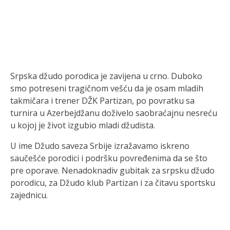
Srpska džudo porodica je zavijena u crno. Duboko
smo potreseni tragičnom vešću da je osam mladih
takmičara i trener DŽK Partizan, po povratku sa
turnira u Azerbejdžanu doživelo saobraćajnu nesreću
u kojoj je život izgubio mladi džudista.
U ime Džudo saveza Srbije izražavamo iskreno
saučešće porodici i podršku povređenima da se što
pre oporave. Nenadoknadiv gubitak za srpsku džudo
porodicu, za Džudo klub Partizan i za čitavu sportsku
zajednicu.