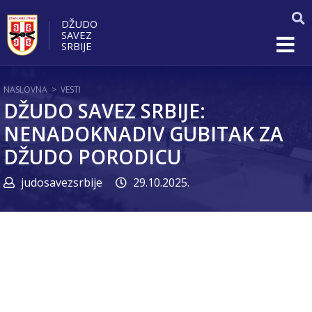
DŽUDO
SAVEZ
SRBIJE
NASLOVNA
>
VESTI
DŽUDO SAVEZ SRBIJE:
NENADOKNADIV GUBITAK ZA
DŽUDO PORODICU
judosavezsrbije
29.10.2025.