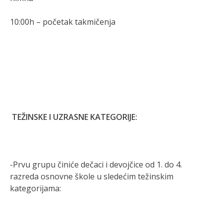
10:00h – početak takmičenja
TEŽINSKE I UZRASNE KATEGORIJE:
-Prvu grupu činiće dečaci i devojčice od 1. do 4.
razreda osnovne škole u sledećim težinskim
kategorijama: