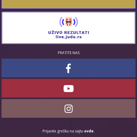
PRATITE NAS
Prijavite grešku na sajtu
ovde
.