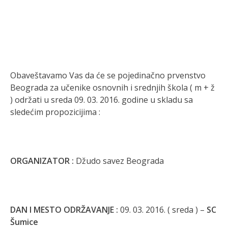
Obaveštavamo Vas da će se pojedinačno prvenstvo
Beograda za učenike osnovnih i srednjih škola ( m + ž
) održati u sreda 09. 03. 2016. godine u skladu sa
sledećim propozicijima :
ORGANIZATOR :
Džudo savez Beograda
DAN I MESTO ODRŽAVANJE :
09. 03. 2016. ( sreda ) –
SC
Šumice