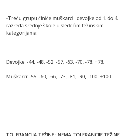
-Treću grupu činiće muškarci i devojke od 1. do 4.
razreda srednje škole u sledećim težinskim
kategorijama:
Devojke: -44, -48, -52, -57, -63, -70, -78, +78.
Muškarci: -55, -60, -66, -73, -81, -90, -100, +100.
TOLERANCIJA TEŽINE :
NEMA TOLERANCIJE TEŽINE