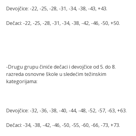
Devojčice: -22, -25, -28, -31, -34, -38, -43, +43.
Dečaci: -22, -25, -28, -31, -34, -38, -42, -46, -50, +50.
-Drugu grupu činiće dečaci i devojčice od 5. do 8.
razreda osnovne škole u sledećim težinskim
kategorijama:
Devojčice: -32, -36, -38, -40, -44, -48, -52, -57, -63, +63.
Dečaci: -34, -38, -42, -46, -50, -55, -60, -66, -73, +73.