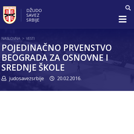
DŽUDO
SAVEZ
SRBIJE
NASLOVNA
>
VESTI
POJEDINAČNO PRVENSTVO
BEOGRADA ZA OSNOVNE I
SREDNJE ŠKOLE
judosavezsrbije
20.02.2016.