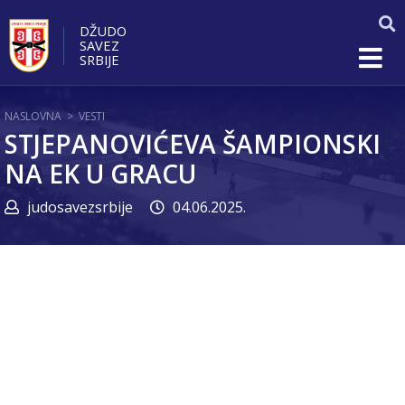
DŽUDO
SAVEZ
SRBIJE
NASLOVNA
>
VESTI
STJEPANOVIĆEVA ŠAMPIONSKI
NA EK U GRACU
judosavezsrbije
04.06.2025.