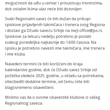
mogućnosti da uđu u centar i prisustvuju treninzima,
dok ostalim licima ulaz neće biti dozvoljen.
Svaki Regionalni savez će biti dužan da prikupi
spiskove prijavljenih takmičara i trenera svog Regiona
i dostavi ga Džudo savezu Srbije na mejl office@jss.rs.
Spiskove za tekuću nedelju potrebno je poslati
svakog ponedeljka najkasnije do 14:00 časova. Na
spisku je potrebno navesti ime takmičara, ime trenera
i ime kluba.
Navedeni termini će biti korišćeni do kraja
kalendarske godine, dok će Džudo savez Srbije od
početka sledeće 2025. godine, u skladu sa potrebama,
obezbediti dodatne termine, od čemu ćete biti
blagovremeno obavešteni.
Molimo vas da o ovome obavestite klubove iz vašeg
Regionalnog saveza.