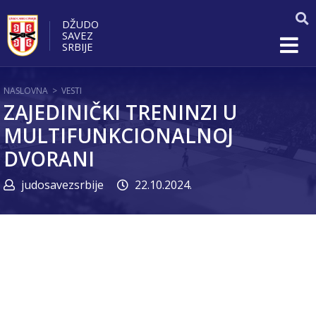
DŽUDO
SAVEZ
SRBIJE
NASLOVNA
>
VESTI
ZAJEDINIČKI TRENINZI U
MULTIFUNKCIONALNOJ
DVORANI
judosavezsrbije
22.10.2024.