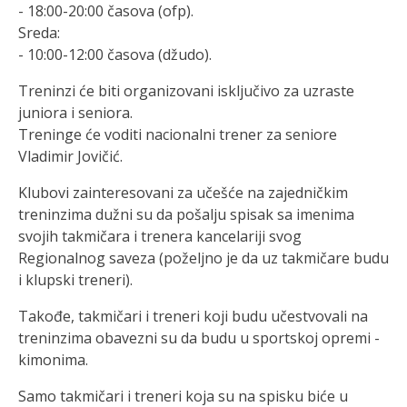
- 18:00-20:00 časova (ofp).
Sreda:
- 10:00-12:00 časova (džudo).
Treninzi će biti organizovani isključivo za uzraste
juniora i seniora.
Treninge će voditi nacionalni trener za seniore
Vladimir Jovičić.
Klubovi zainteresovani za učešće na zajedničkim
treninzima dužni su da pošalju spisak sa imenima
svojih takmičara i trenera kancelariji svog
Regionalnog saveza (poželjno je da uz takmičare budu
i klupski treneri).
Takođe, takmičari i treneri koji budu učestvovali na
treninzima obavezni su da budu u sportskoj opremi -
kimonima.
Samo takmičari i treneri koja su na spisku biće u