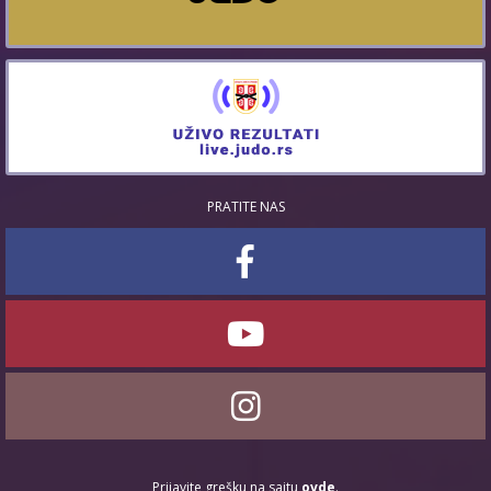
PRATITE NAS
Prijavite grešku na sajtu
ovde
.