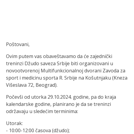
Poštovani,
Ovim putem vas obaveštavamo da će zajednički
treninzi Džudo saveza Srbije biti organizovani u
novootvorenoj Multifunkcionalnoj dvorani Zavoda za
sport i medicinu sporta R. Srbije na Košutnjaku (Kneza
Višeslava 72, Beograd).
Počevši od utorka 29.10.2024. godine, pa do kraja
kalendarske godine, planirano je da se treninzi
održavaju u sledećim terminima:
Utorak:
- 10:00-12:00 časova (džudo);