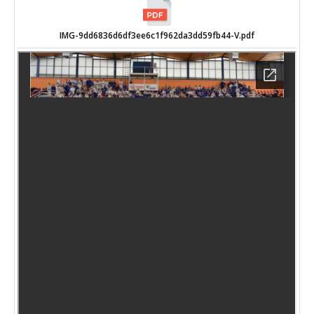
IMG-9dd6836d6df3ee6c1f962da3dd59fb44-V.pdf