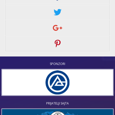
SPONZORI
PRIJATELJI SAJTA