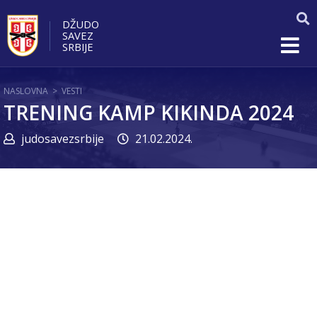
DŽUDO
SAVEZ
SRBIJE
NASLOVNA
>
VESTI
TRENING KAMP KIKINDA 2024
judosavezsrbije
21.02.2024.