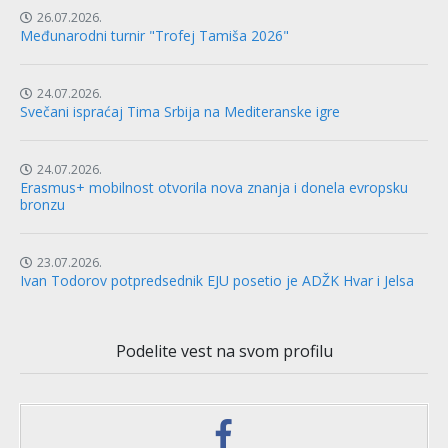
26.07.2026.
Međunarodni turnir "Trofej Tamiša 2026"
24.07.2026.
Svečani ispraćaj Tima Srbija na Mediteranske igre
24.07.2026.
Erasmus+ mobilnost otvorila nova znanja i donela evropsku
bronzu
23.07.2026.
Ivan Todorov potpredsednik EJU posetio je ADŽK Hvar i Jelsa
Podelite vest na svom profilu