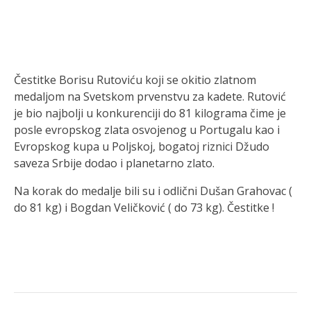
Čestitke Borisu Rutoviću koji se okitio zlatnom
medaljom na Svetskom prvenstvu za kadete. Rutović
je bio najbolji u konkurenciji do 81 kilograma čime je
posle evropskog zlata osvojenog u Portugalu kao i
Evropskog kupa u Poljskoj, bogatoj riznici Džudo
saveza Srbije dodao i planetarno zlato.
Na korak do medalje bili su i odlični Dušan Grahovac (
do 81 kg) i Bogdan Veličković ( do 73 kg). Čestitke !