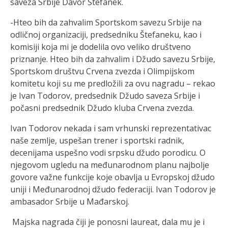
saveza Srbije Davor Štefanek.
-Hteo bih da zahvalim Sportskom savezu Srbije na
odličnoj organizaciji, predsedniku Štefaneku, kao i
komisiji koja mi je dodelila ovo veliko društveno
priznanje. Hteo bih da zahvalim i Džudo savezu Srbije,
Sportskom društvu Crvena zvezda i Olimpijskom
komitetu koji su me predložili za ovu nagradu – rekao
je Ivan Todorov, predsednik Džudo saveza Srbije i
počasni predsednik Džudo kluba Crvena zvezda.
Ivan Todorov nekada i sam vrhunski reprezentativac
naše zemlje, uspešan trener i sportski radnik,
decenijama uspešno vodi srpsku džudo porodicu. O
njegovom ugledu na međunarodnom planu najbolje
govore važne funkcije koje obavlja u Evropskoj džudo
uniji i Međunarodnoj džudo federaciji. Ivan Todorov je
ambasador Srbije u Mađarskoj.
Majska nagrada čiji je ponosni laureat, dala mu je i