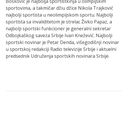
Bošković je najbolja sportistkinja u olimpijskim
sportovima, a takmičar džiu džice Nikola Trajković
najbolji sportista u neolimpijskom sportu. Najbolji
sportista sa invaliditetom je strelac Živko Papaz, a
najbolji sportski funkcioner je generalni sekretar
Odbojkaškog saveza Srbije Ivan Knežević. Najbolji
sportski novinar je Petar Denda, višegodišnji novinar
u sportskoj redakciji Radio televizije Srbije i aktuelni
predsednik Udruženja sportskih novinara Srbije.