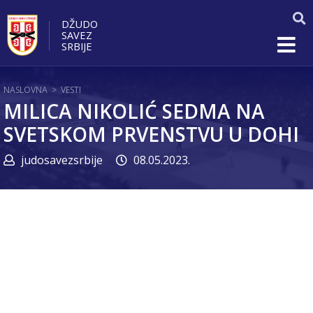
DŽUDO
SAVEZ
SRBIJE
NASLOVNA
>
VESTI
MILICA NIKOLIĆ SEDMA NA
SVETSKOM PRVENSTVU U DOHI
judosavezsrbije
08.05.2023.