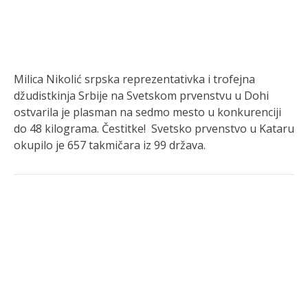
Milica Nikolić srpska reprezentativka i trofejna
džudistkinja Srbije na Svetskom prvenstvu u Dohi
ostvarila je plasman na sedmo mesto u konkurenciji
do 48 kilograma. Čestitke! Svetsko prvenstvo u Kataru
okupilo je 657 takmičara iz 99 država.