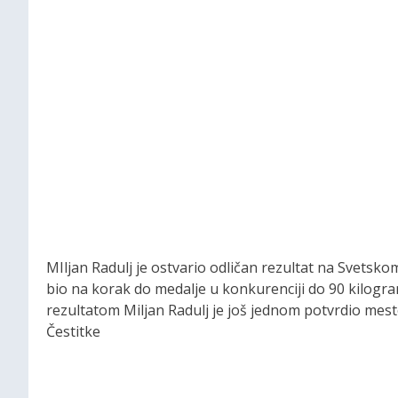
MIljan Radulj je ostvario odličan rezultat na Svetskom
bio na korak do medalje u konkurenciji do 90 kilogra
rezultatom Miljan Radulj je još jednom potvrdio m
Čestitke