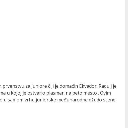
 prvenstvu za juniore čiji je domaćin Ekvador. Radulj je
ma u kojoj je ostvario plasman na peto mesto . Ovim
esto u samom vrhu juniorske međunarodne džudo scene.