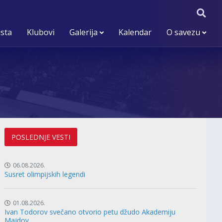
ista
Klubovi
Galerija
Kalendar
O savezu
POSLEDNJE VESTI
06.08.2026.
Susret olimpijskih legendi
01.08.2026.
Ivan Todorov svečano otvorio petu džudo Akademiju
Majdov