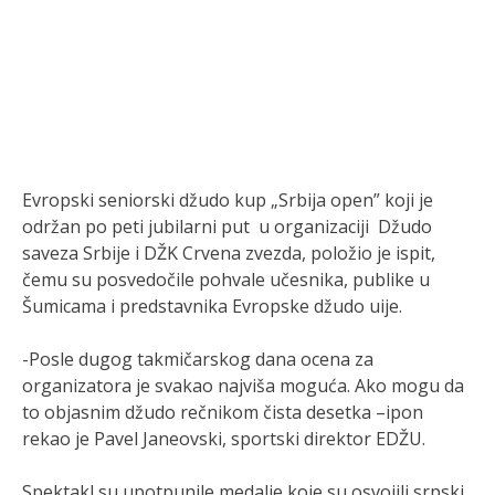
Evropski seniorski džudo kup „Srbija open” koji je
održan po peti jubilarni put u organizaciji Džudo
saveza Srbije i DŽK Crvena zvezda, položio je ispit,
čemu su posvedočile pohvale učesnika, publike u
Šumicama i predstavnika Evropske džudo uije.
-Posle dugog takmičarskog dana ocena za
organizatora je svakao najviša moguća. Ako mogu da
to objasnim džudo rečnikom čista desetka –ipon
rekao je Pavel Janeovski, sportski direktor EDŽU.
Spektakl su upotpunile medalje koje su osvojili srpski