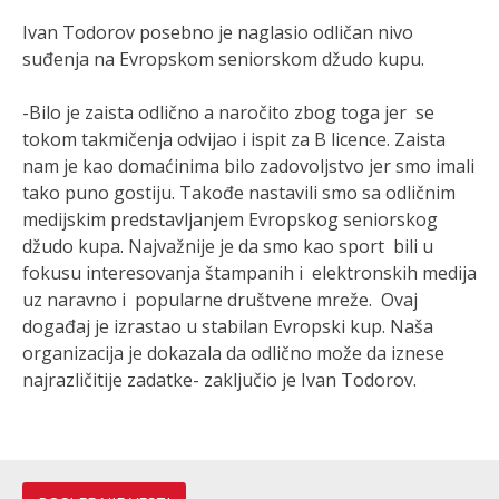
Ivan Todorov posebno je naglasio odličan nivo
suđenja na Evropskom seniorskom džudo kupu.
-Bilo je zaista odlično a naročito zbog toga jer se
tokom takmičenja odvijao i ispit za B licence. Zaista
nam je kao domaćinima bilo zadovoljstvo jer smo imali
tako puno gostiju. Takođe nastavili smo sa odličnim
medijskim predstavljanjem Evropskog seniorskog
džudo kupa. Najvažnije je da smo kao sport bili u
fokusu interesovanja štampanih i elektronskih medija
uz naravno i popularne društvene mreže. Ovaj
događaj je izrastao u stabilan Evropski kup. Naša
organizacija je dokazala da odlično može da iznese
najrazličitije zadatke- zaključio je Ivan Todorov.