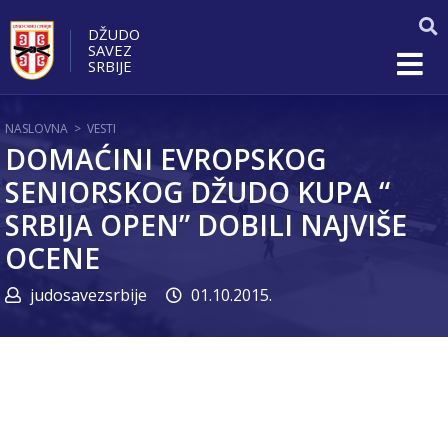
DŽUDO
SAVEZ
SRBIJE
NASLOVNA
>
VESTI
DOMAĆINI EVROPSKOG
SENIORSKOG DŽUDO KUPA “
SRBIJA OPEN” DOBILI NAJVIŠE
OCENE
judosavezsrbije
01.10.2015.