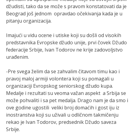
džudisti, tako da se može s pravom konstatovati da je
Beograd još jednom opravdao očekivanja kada je u
pitanju organizacija.
Imajući u vidu ocene i utiske koji su došli od visokih
predstavnika Evropske džudo unije, prvi čovek Džudo
federacije Srbije, Ivan Todorov ne krije zadovoljstvo
urađenim.
-Pre svega želim da se zahvalim čitavom timu kao i
pravoj maloj armiji volontera koji su pomagali u
organizaciji Evropskog seniorskog džudo kupa.
Medalje i rezultati su veoma važan aspekt a Srbija se
može pohvaliti i sa pet medalja. Drago nam je da smo i
ove godine ugostili veliki broj domaćih i gost iju iz
inostranstva koji su uživali u odličnom takmičenju
rekao je Ivan Todorov, predsednik Džudo saveza
Srbije.