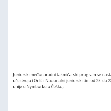
Juniorski međunarodni takmičarski program se nasta
učestvuju i Orlići. Nacionalni juniorski tim od 25. 
unije u Nymburku u Češkoj.