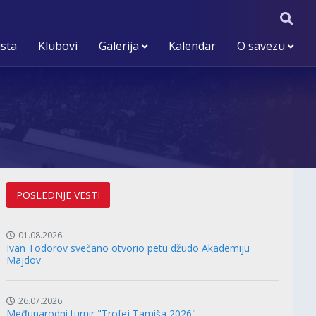
ista
Klubovi
Galerija
Kalendar
O savezu
POSLEDNJE VESTI
01.08.2026.
Ivan Todorov svečano otvorio petu džudo Akademiju
Majdov
26.07.2026.
Međunarodni turnir "Trofej Tamiša 2026"