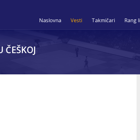
Naslovna
Vesti
Takmičari
Rang l
U ČEŠKOJ