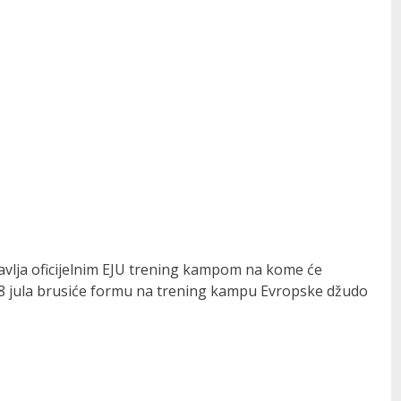
vlja oficijelnim EJU trening kampom na kome će
do 28 jula brusiće formu na trening kampu Evropske džudo