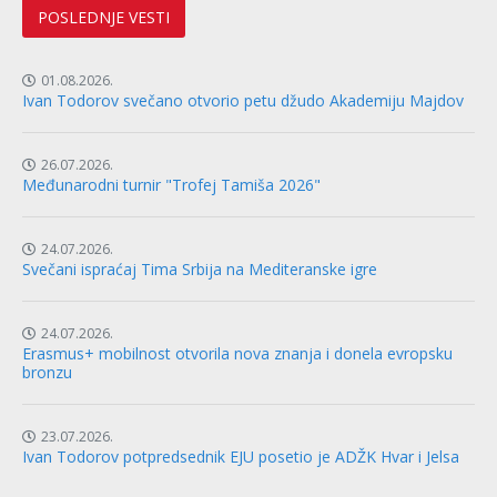
POSLEDNJE VESTI
01.08.2026.
Ivan Todorov svečano otvorio petu džudo Akademiju Majdov
26.07.2026.
Međunarodni turnir "Trofej Tamiša 2026"
24.07.2026.
Svečani ispraćaj Tima Srbija na Mediteranske igre
24.07.2026.
Erasmus+ mobilnost otvorila nova znanja i donela evropsku
bronzu
23.07.2026.
Ivan Todorov potpredsednik EJU posetio je ADŽK Hvar i Jelsa