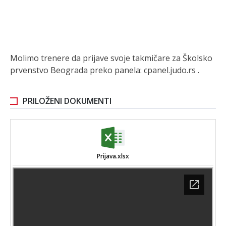
Molimo trenere da prijave svoje takmičare za Školsko
prvenstvo Beograda preko panela:
cpanel.judo.rs
.
PRILOŽENI DOKUMENTI
Prijava.xlsx