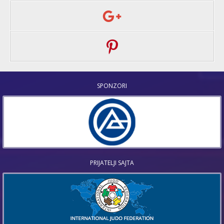
SPONZORI
PRIJATELJI SAJTA