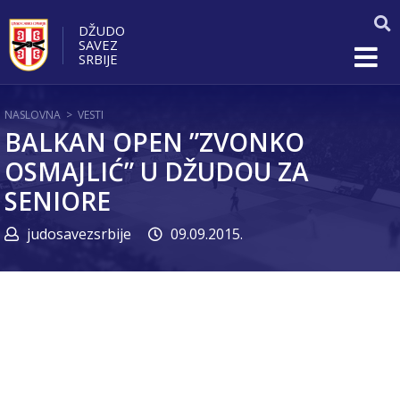
DŽUDO
SAVEZ
SRBIJE
NASLOVNA
>
VESTI
BALKAN OPEN ”ZVONKO
OSMAJLIĆ” U DŽUDOU ZA
SENIORE
judosavezsrbije
09.09.2015.