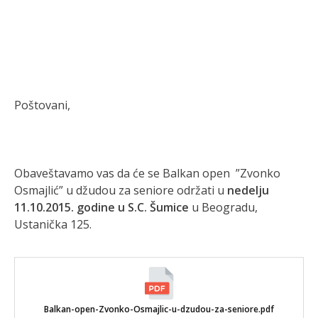
Poštovani,
Obaveštavamo vas da će se Balkan open ”Zvonko
Osmajlić” u džudou za seniore održati u
nedelju
11.10.2015. godine u S.C.
Š
umice
u Beogradu,
Ustanička 125.
Balkan-open-Zvonko-Osmajlic-u-dzudou-za-seniore.pdf