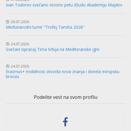
Ivan Todorov svečano otvorio petu džudo Akademiju Majdov
26.07.2026.
Međunarodni turnir "Trofej Tamiša 2026"
24.07.2026.
Svečani ispraćaj Tima Srbija na Mediteranske igre
24.07.2026.
Erasmus+ mobilnost otvorila nova znanja i donela evropsku
bronzu
Podelite vest na svom profilu