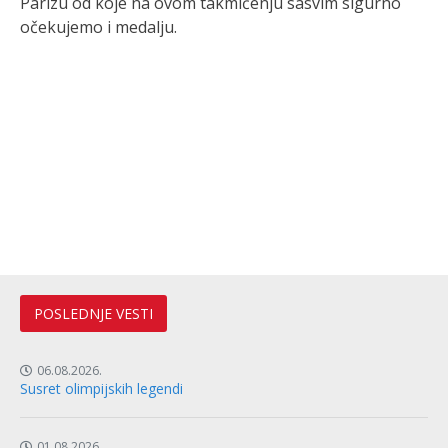
Parizu od koje na ovom takmičenju sasvim sigurno
očekujemo i medalju.
POSLEDNJE VESTI
06.08.2026.
Susret olimpijskih legendi
01.08.2026.