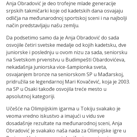
Anja Obradović je deo trofejne mlade generacije
srpskih takmičarki koje od kadetskih dana osvajaju
odličja na međunarodnoj sportskoj sceni i na najbolji
način predstavljaju našu zemlju.
Da podsetimo samo da je Anja Obradović do sada
osvojile četiri svetske medalje od kojih kadetsku, dve
juniorske i poslednju u ovom nizu za sada, seniorsku
na Svetskom prvenstvu u Budimpešti Obardovićeva,
nekadašnja juniorska vice-šampionka sveta,
osvajanjem bronze na seniorskom SP u Mađarskoj,
pridružila se legendarnoj Mari Kovačević, koja je 2003.
na SP u Osaki takođe osvojila treće mesto u
apsolutnoj kategoriji.
Učešće na Olimpijskim igarma u Tokiju svakako je
veoma vredno iskustvo a imajući u vidu sve
dosadašnje rezultate na međunarodnoj sceni, Anja
Obradović je svakako naša nada za Olimpijske igre u