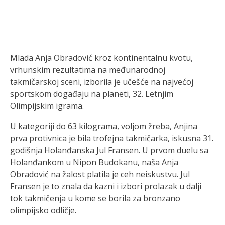
Mlada Anja Obradović kroz kontinentalnu kvotu,
vrhunskim rezultatima na međunarodnoj
takmičarskoj sceni, izborila je učešće na najvećoj
sportskom događaju na planeti, 32. Letnjim
Olimpijskim igrama.
U kategoriji do 63 kilograma, voljom žreba, Anjina
prva protivnica je bila trofejna takmičarka, iskusna 31.
godišnja Holanđanska Jul Fransen. U prvom duelu sa
Holanđankom u Nipon Budokanu, naša Anja
Obradović na žalost platila je ceh neiskustvu. Jul
Fransen je to znala da kazni i izbori prolazak u dalji
tok takmičenja u kome se borila za bronzano
olimpijsko odličje.