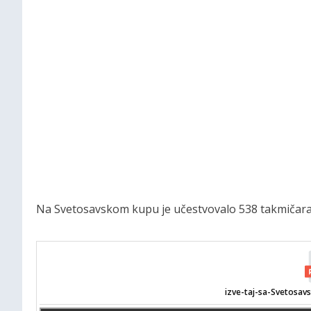
Na Svetosavskom kupu je učestvovalo 538 takmičara, i
izve-taj-sa-Svetosav