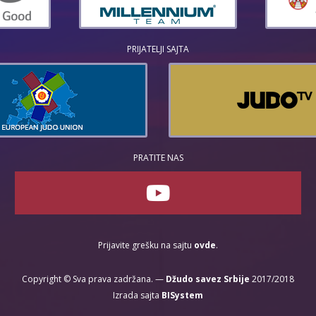
PRIJATELJI SAJTA
PRATITE NAS
Prijavite grešku na sajtu
ovde
.
Copyright © Sva prava zadržana. —
Džudo savez Srbije
2017/2018
Izrada sajta
BISystem