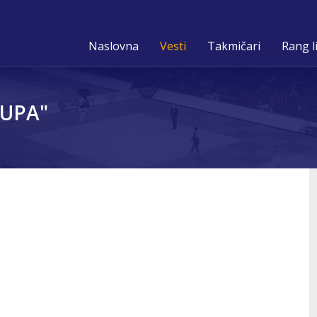
Naslovna
Vesti
Takmičari
Rang l
KUPA"