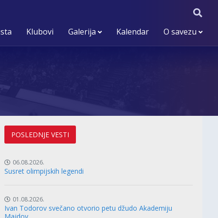
ista
Klubovi
Galerija
Kalendar
O savezu
POSLEDNJE VESTI
06.08.2026.
Susret olimpijskih legendi
01.08.2026.
Ivan Todorov svečano otvorio petu džudo Akademiju
Majdov